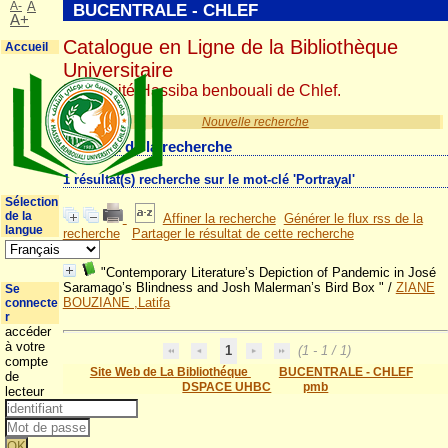
A-
A
BUCENTRALE - CHLEF
A+
Catalogue en Ligne de la Bibliothèque
Accueil
Universitaire
Université Hassiba benbouali de Chlef.
Nouvelle recherche
Résultat de la recherche
1 résultat(s) recherche sur le mot-clé 'Portrayal'
Sélection
de la
Affiner la recherche
Générer le flux rss de la
langue
recherche
Partager le résultat de cette recherche
"Contemporary Literature’s Depiction of Pandemic in José
Saramago’s Blindness and Josh Malerman’s Bird Box "
/
ZIANE
Se
BOUZIANE ,Latifa
connecte
r
accéder
à votre
1
(1 - 1 / 1)
compte
Site Web de La Bibliothéque
BUCENTRALE - CHLEF
de
DSPACE UHBC
pmb
lecteur