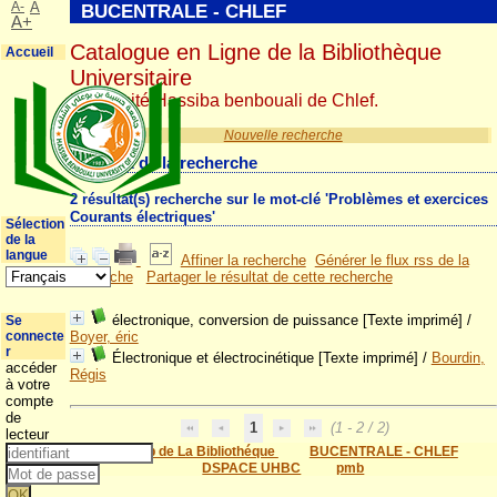
A-
A
BUCENTRALE - CHLEF
A+
Catalogue en Ligne de la Bibliothèque
Accueil
Universitaire
Université Hassiba benbouali de Chlef.
Nouvelle recherche
Résultat de la recherche
2 résultat(s) recherche sur le mot-clé 'Problèmes et exercices
Courants électriques'
Sélection
de la
langue
Affiner la recherche
Générer le flux rss de la
recherche
Partager le résultat de cette recherche
électronique, conversion de puissance [Texte imprimé]
/
Se
connecte
Boyer, éric
r
Électronique et électrocinétique [Texte imprimé]
/
Bourdin,
accéder
Régis
à votre
compte
de
1
(1 - 2 / 2)
lecteur
Site Web de La Bibliothéque
BUCENTRALE - CHLEF
DSPACE UHBC
pmb