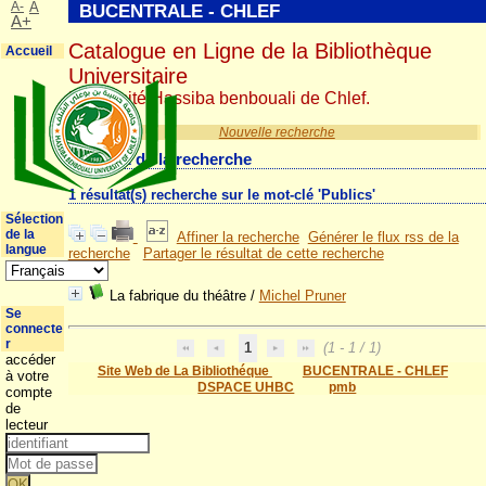
A-
A
BUCENTRALE - CHLEF
A+
Catalogue en Ligne de la Bibliothèque
Accueil
Universitaire
Université Hassiba benbouali de Chlef.
Nouvelle recherche
Résultat de la recherche
1 résultat(s) recherche sur le mot-clé 'Publics'
Sélection
de la
Affiner la recherche
Générer le flux rss de la
langue
recherche
Partager le résultat de cette recherche
La fabrique du théâtre
/
Michel Pruner
Se
connecte
r
1
(1 - 1 / 1)
accéder
Site Web de La Bibliothéque
BUCENTRALE - CHLEF
à votre
DSPACE UHBC
pmb
compte
de
lecteur