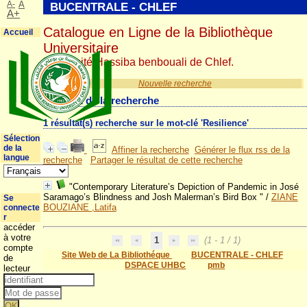
A-
A
BUCENTRALE - CHLEF
A+
Catalogue en Ligne de la Bibliothèque
Accueil
Universitaire
Université Hassiba benbouali de Chlef.
Nouvelle recherche
Résultat de la recherche
1 résultat(s) recherche sur le mot-clé 'Resilience'
Sélection
de la
Affiner la recherche
Générer le flux rss de la
langue
recherche
Partager le résultat de cette recherche
"Contemporary Literature’s Depiction of Pandemic in José
Saramago’s Blindness and Josh Malerman’s Bird Box "
/
ZIANE
Se
BOUZIANE ,Latifa
connecte
r
accéder
à votre
1
(1 - 1 / 1)
compte
Site Web de La Bibliothéque
BUCENTRALE - CHLEF
de
DSPACE UHBC
pmb
lecteur