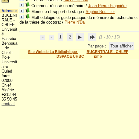
Comment réussir un mémoire
/
Jean-Pierre Fragnière
Adresse
Mémoire et rapport de stage
/
Sophie Boutillier
BUCENT
Méthodologie et guide pratique du mémoire de recherche et
RALE -
de la thèse de doctorat
/
Pierre N'Da
CHLEF
Universit
é
1
2
(1 - 10 / 15)
Hassiba
Benboua
Par page :
Tout afficher
li de
Site Web de La Bibliothéque
BUCENTRALE - CHLEF
Chlef -
DSPACE UHBC
pmb
Pole
Universit
aire
Ouled
fares
02000
Chlef
Algérie
+213 44
35 50 45
contact