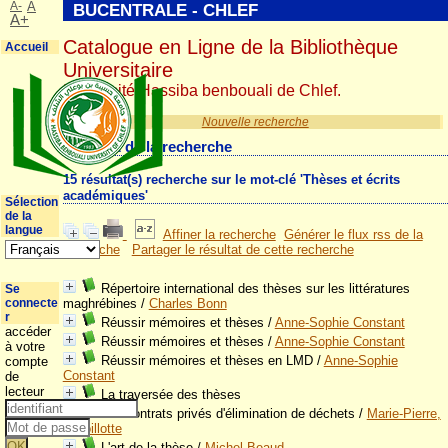
A-
A
BUCENTRALE - CHLEF
A+
Catalogue en Ligne de la Bibliothèque
Accueil
Universitaire
Université Hassiba benbouali de Chlef.
Nouvelle recherche
Résultat de la recherche
15 résultat(s) recherche sur le mot-clé 'Thèses et écrits
académiques'
Sélection
de la
langue
Affiner la recherche
Générer le flux rss de la
recherche
Partager le résultat de cette recherche
Répertoire international des thèses sur les littératures
Se
connecte
maghrébines
/
Charles Bonn
r
Réussir mémoires et thèses
/
Anne-Sophie Constant
accéder
Réussir mémoires et thèses
/
Anne-Sophie Constant
à votre
Réussir mémoires et thèses en LMD
/
Anne-Sophie
compte
Constant
de
lecteur
La traversée des thèses
Les contrats privés d'élimination de déchets
/
Marie-Pierre,
Lavoillotte
L'art de la thèse
/
Michel Beaud