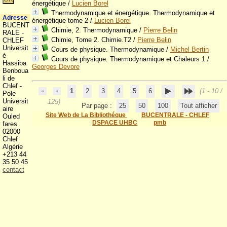
énergétique
/
Lucien Borel
Thermodynamique et énergétique. Thermodynamique et
Adresse
énergétique tome 2
/
Lucien Borel
BUCENT
Chimie, 2. Thermodynamique
/
Pierre Belin
RALE -
Chimie, Tome 2. Chimie.T2
/
Pierre Belin
CHLEF
Universit
Cours de physique. Thermodynamique
/
Michel Bertin
é
Cours de physique. Thermodynamique et Chaleurs 1
/
Hassiba
Georges Devore
Benboua
li de
Chlef -
1
2
3
4
5
6
(1 - 10 /
Pole
Universit
125)
Par page :
25
50
100
Tout afficher
aire
Site Web de La Bibliothéque
BUCENTRALE - CHLEF
Ouled
DSPACE UHBC
pmb
fares
02000
Chlef
Algérie
+213 44
35 50 45
contact