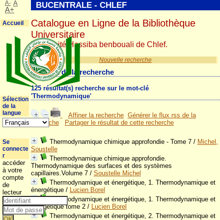
A-
A
BUCENTRALE - CHLEF
A+
Catalogue en Ligne de la Bibliothèque
Accueil
Universitaire
Université Hassiba benbouali de Chlef.
Nouvelle recherche
Résultat de la recherche
125 résultat(s) recherche sur le mot-clé
'Thermodynamique'
Sélection
de la
langue
Affiner la recherche
Générer le flux rss de la
recherche
Partager le résultat de cette recherche
Thermodynamique chimique approfondie - Tome 7
/
Michel,
Se
connecte
Soustelle
r
Thermodynamique chimique approfondie.
accéder
Thermodynamique des surfaces et des systèmes
à votre
capillaires.Volume 7
/
Soustelle Michel
compte
Thermodynamique et énergétique, 1. Thermodynamique et
de
énergétique
/
Lucien Borel
lecteur
Thermodynamique et énergétique, 1. Thermodynamique et
énergétique tome 2
/
Lucien Borel
Thermodynamique et énergétique, 2. Thermodynamique et