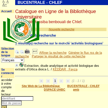
A-
A
BUCENTRALE - CHLEF
A+
Catalogue en Ligne de la Bibliothèque
Accueil
Universitaire
Université Hassiba benbouali de Chlef.
Nouvelle recherche
Résultat de la recherche
1 résultat(s) recherche sur le mot-clé 'activités biologiques'
Sélection
de la
Affiner la recherche
Générer le flux rss de la
langue
recherche
Partager le résultat de cette recherche
Extraction, étude analytique et activité biologique des
extraits d’Urtica dioica L.
/
KEDDAR , Fayza
Se
connecte
r
accéder
1
(1 - 1 / 1)
à votre
Site Web de La Bibliothéque
BUCENTRALE - CHLEF
compte
DSPACE UHBC
pmb
de
lecteur