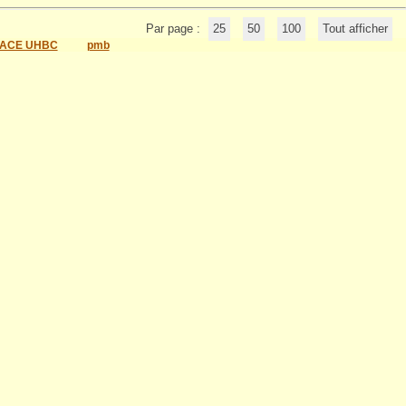
Par page :
25
50
100
Tout afficher
ACE UHBC
pmb