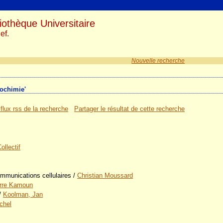
iothèque Universitaire
ef.
Nouvelle recherche
iochimie'
 flux rss de la recherche
Partager le résultat de cette recherche
ollectif
ommunications cellulaires
/
Christian Moussard
erre Kamoun
/
Koolman, Jan
ichel