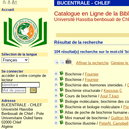
A-
A
A+
BUCENTRALE - CHLEF
Accueil
Catalogue en Ligne de la Bibl
Université Hassiba benbouali de Chl
Résultat de la recherche
104 résultat(s) recherche sur le mot-clé 'b
Sélection de la langue
Affiner la recherche
Générer le
Se connecter
Biochimie
/
Fournier
accéder à votre compte de
Biochimie
/
Fournier
lecteur
Biochimie des hormones steroides.
/
C
Biochimie structurale
/
Kessous,C
Cours de biochimie
/
Aoul,T.kazi
Adresse
Biologie moléculaire, biochimie des c
BUCENTRALE - CHLEF
Biochimie et biologie moléculaire
/
Pi
Université Hassiba
Atlas de poche de biochimie humaine
Benbouali de Chlef - Pole
Universitaire Ouled fares
Mini manuel de biochimie
/
Guillton,M
02000 Chlef
Biochimie illustrée
/
PeterN. Campbell
Algérie