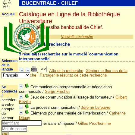
A-
A
BUCENTRALE - CHLEF
A+
Catalogue en Ligne de la Bibliothèque
Accueil
Universitaire
Université Hassiba benbouali de Chlef.
Nouvelle recherche
Résultat de la recherche
5 résultat(s) recherche sur le mot-clé 'communication
interpersonnelle'
Sélection
de la
langue
Affiner la recherche
Générer le flux rss de la
recherche
Partager le résultat de cette recherche
Communication interpersonnelle et négociation
Se
connecte
commerciale
/
Serge Fréchet
r
Jeux de communication à l'usage du formateur
/
Gilbert
accéder
Béville
à votre
La process communication
/
Jérôme Lefeuvre
compte
Eléments pour une théorie de l'interlocution
/
Catherine
de
Douay
lecteur
S'affirmer sans s'imposer
/
Gilles Prod'homme