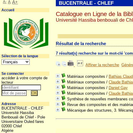
A-
A
A+
BUCENTRALE - CHLEF
Accueil
Catalogue en Ligne de la Bibl
Université Hassiba benbouali de Chl
Résultat de la recherche
7 résultat(s) recherche sur le mot-clé 'com
Sélection de la langue
Affiner la recherche
Génére
Se connecter
Matériaux composites
/
Bathias Claud
accéder à votre compte de
Matériaux composites
/
Claude Bathia
lecteur
Matériaux composites
/
Daniel Gay
Matériaux composites
/
Claude Bathia
Synthèse de nouvelles membranes compos
Adresse
Revue des composites et des matéria
BUCENTRALE - CHLEF
Mécanique des structures, 3. Mécaniq
Université Hassiba
Benbouali de Chlef - Pole
Universitaire Ouled fares
02000 Chlef
Algérie