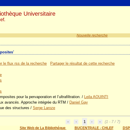
iothèque Universitaire
ef.
Nouvelle recherche
posites'
r le flux rss de la recherche
Partager le résultat de cette recherche
e
s
s
ites pour la pervaporation et l’ultrafiltration.
/
Leila AOUINTI
ux avancés. Approche intégrée du RTM
/
Daniel Gay
ue des structures
/
Serge Laroze
1
(1 - 7 / 7)
Site Web de La Bibliothéque
BUCENTRALE - CHLEF
DSP