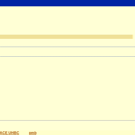
ACE UHBC
pmb