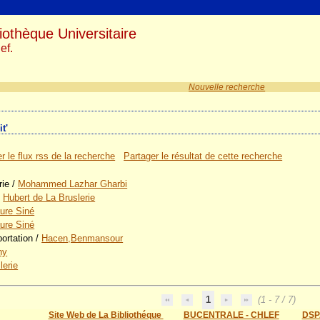
iothèque Universitaire
ef.
Nouvelle recherche
t'
r le flux rss de la recherche
Partager le résultat de cette recherche
rie
/
Mohammed Lazhar Gharbi
/
Hubert de La Bruslerie
ure Siné
ure Siné
portation
/
Hacen,Benmansour
ny
lerie
1
(1 - 7 / 7)
Site Web de La Bibliothéque
BUCENTRALE - CHLEF
DSP