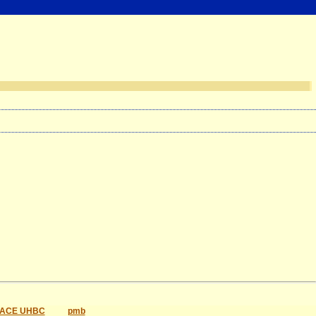
ACE UHBC
pmb