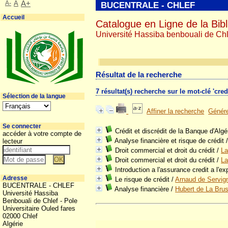
A-
A
A+
BUCENTRALE - CHLEF
Accueil
Catalogue en Ligne de la Bibl
Université Hassiba benbouali de Chl
Résultat de la recherche
7 résultat(s) recherche sur le mot-clé 'credi
Sélection de la langue
Affiner la recherche
Génére
Se connecter
Crédit et discrédit de la Banque d'Algé
accéder à votre compte de
Analyse financière et risque de crédit
lecteur
Droit commercial et droit du crédit
/
La
Droit commercial et droit du crédit
/
La
Introduction a l'assurance credit a l'ex
Adresse
Le risque de crédit
/
Arnaud de Servig
BUCENTRALE - CHLEF
Analyse financière
/
Hubert de La Brus
Université Hassiba
Benbouali de Chlef - Pole
Universitaire Ouled fares
02000 Chlef
Algérie