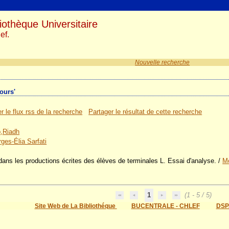
iothèque Universitaire
ef.
Nouvelle recherche
cours'
r le flux rss de la recherche
Partager le résultat de cette recherche
,Riadh
ges-Élia Sarfati
dans les productions écrites des élèves de terminales L. Essai d'analyse.
/
M
1
(1 - 5 / 5)
Site Web de La Bibliothéque
BUCENTRALE - CHLEF
DSP