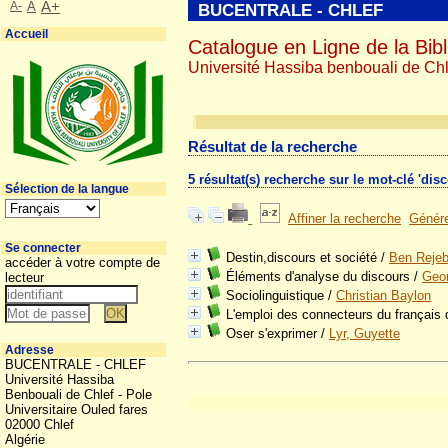
A-
A
A+
BUCENTRALE - CHLEF
Accueil
Catalogue en Ligne de la Bibl
Université Hassiba benbouali de Chl
Résultat de la recherche
5 résultat(s) recherche sur le mot-clé 'dis
Sélection de la langue
Affiner la recherche
Génére
Se connecter
Destin,discours et société
/
Ben Rejeb
accéder à votre compte de
Éléments d'analyse du discours
/
Geor
lecteur
Sociolinguistique
/
Christian Baylon
L'emploi des connecteurs du français 
Oser s'exprimer
/
Lyr, Guyette
Adresse
BUCENTRALE - CHLEF
Université Hassiba
Benbouali de Chlef - Pole
Universitaire Ouled fares
02000 Chlef
Algérie