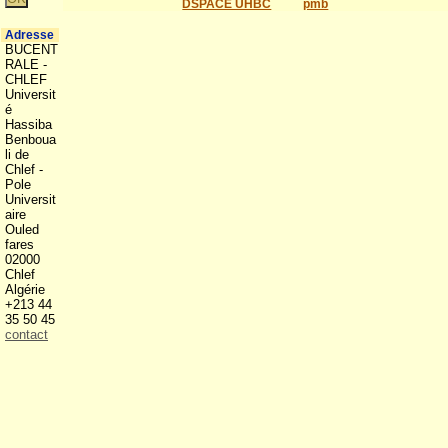
DSPACE UHBC
pmb
Adresse
BUCENT
RALE -
CHLEF
Universit
é
Hassiba
Benboua
li de
Chlef -
Pole
Universit
aire
Ouled
fares
02000
Chlef
Algérie
+213 44
35 50 45
contact