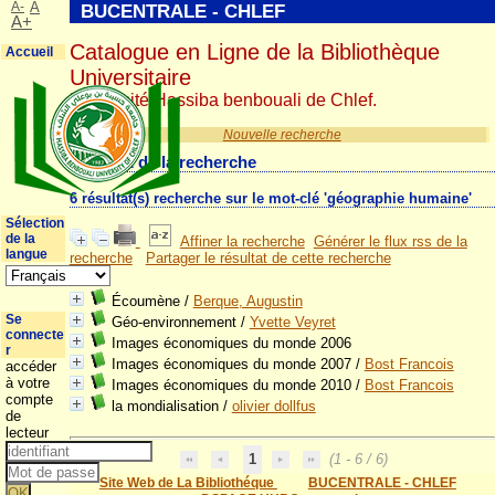
A-
A
BUCENTRALE - CHLEF
A+
Catalogue en Ligne de la Bibliothèque
Accueil
Universitaire
Université Hassiba benbouali de Chlef.
Nouvelle recherche
Résultat de la recherche
6 résultat(s) recherche sur le mot-clé 'géographie humaine'
Sélection
de la
Affiner la recherche
Générer le flux rss de la
langue
recherche
Partager le résultat de cette recherche
Écoumène
/
Berque, Augustin
Se
Géo-environnement
/
Yvette Veyret
connecte
Images économiques du monde 2006
r
Images économiques du monde 2007
/
Bost Francois
accéder
à votre
Images économiques du monde 2010
/
Bost Francois
compte
la mondialisation
/
olivier dollfus
de
lecteur
1
(1 - 6 / 6)
Site Web de La Bibliothéque
BUCENTRALE - CHLEF