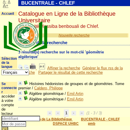
A-
A
BUCENTRALE - CHLEF
A+
Catalogue en Ligne de la Bibliothèque
Accueil
Universitaire
Université Hassiba benbouali de Chlef.
Nouvelle recherche
Résultat de la recherche
3 résultat(s) recherche sur le mot-clé 'géométrie
algébrique'
Sélection
de la
langue
Affiner la recherche
Générer le flux rss de la
recherche
Partager le résultat de cette recherche
Histoires hédonistes de groupes et de géométries. Tome
Se
connecte
premier
/
Caldero, Philippe
r
Algèbre géométrique
/
Emil Artin
accéder
Algèbre géométrique
/
Emil Artin
à votre
compte
de
1
(1 - 3 / 3)
lecteur
Site Web de La Bibliothéque
BUCENTRALE - CHLEF
DSPACE UHBC
pmb