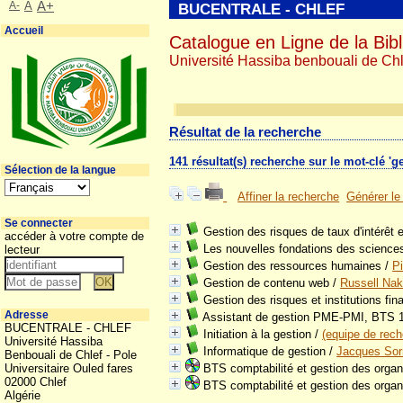
A-
A
A+
BUCENTRALE - CHLEF
Accueil
Catalogue en Ligne de la Bibl
Université Hassiba benbouali de Chl
Résultat de la recherche
141 résultat(s) recherche sur le mot-clé 'g
Sélection de la langue
Affiner la recherche
Générer le
Se connecter
Gestion des risques de taux d'intérêt 
accéder à votre compte de
Les nouvelles fondations des science
lecteur
Gestion des ressources humaines
/
Pi
Gestion de contenu web
/
Russell Na
Gestion des risques et institutions fin
Adresse
Assistant de gestion PME-PMI, BTS 1
BUCENTRALE - CHLEF
Initiation à la gestion
/
(equipe de rech
Université Hassiba
Informatique de gestion
/
Jacques Sor
Benbouali de Chlef - Pole
Universitaire Ouled fares
BTS comptabilité et gestion des orga
02000 Chlef
BTS comptabilité et gestion des orga
Algérie