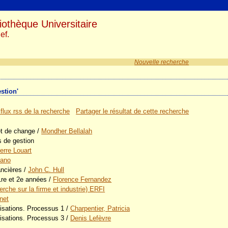
iothèque Universitaire
ef.
Nouvelle recherche
estion'
 flux rss de la recherche
Partager le résultat de cette recherche
et de change
/
Mondher Bellalah
s de gestion
erre Louart
kano
ancières
/
John C. Hull
re et 2e années
/
Florence Fernandez
erche sur la firme et industrie) ERFI
net
nisations. Processus 1
/
Charpentier, Patricia
nisations. Processus 3
/
Denis Lefèvre