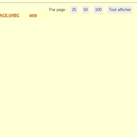
Par page :
25
50
100
Tout afficher
ACE UHBC
pmb