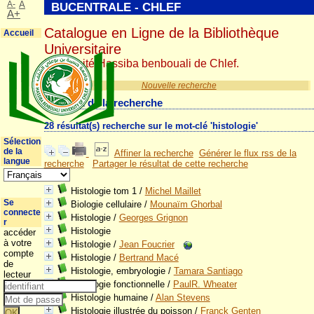
A-
A
BUCENTRALE - CHLEF
A+
Catalogue en Ligne de la Bibliothèque
Accueil
Universitaire
Université Hassiba benbouali de Chlef.
Nouvelle recherche
Résultat de la recherche
28 résultat(s) recherche sur le mot-clé 'histologie'
Sélection
de la
Affiner la recherche
Générer le flux rss de la
langue
recherche
Partager le résultat de cette recherche
Histologie tom 1
/
Michel Maillet
Se
Biologie cellulaire
/
Mounaïm Ghorbal
connecte
Histologie
/
Georges Grignon
r
Histologie
accéder
à votre
Histologie
/
Jean Foucrier
compte
Histologie
/
Bertrand Macé
de
Histologie, embryologie
/
Tamara Santiago
lecteur
Histologie fonctionnelle
/
PaulR. Wheater
Histologie humaine
/
Alan Stevens
Histologie illustrée du poisson
/
Franck Genten