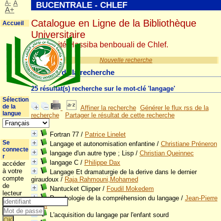
A-
A
BUCENTRALE - CHLEF
A+
Catalogue en Ligne de la Bibliothèque
Accueil
Universitaire
Université Hassiba benbouali de Chlef.
Nouvelle recherche
Résultat de la recherche
25 résultat(s) recherche sur le mot-clé 'langage'
Sélection
de la
Affiner la recherche
Générer le flux rss de la
langue
recherche
Partager le résultat de cette recherche
Fortran 77
/
Patrice Linelet
Se
Langage et autonomisation enfantine
/
Christiane Préneron
connecte
langage d'un autre type ; Lisp
/
Christian Queinnec
r
langage C
/
Philippe Dax
accéder
à votre
Langage Et dramaturgie de la derive dans le dernier
compte
giraudoux
/
Raja Rahmouni,Mohamed
de
Nantucket Clipper
/
Foudil Mokedem
lecteur
Psychologie de la compréhension du langage
/
Jean-Pierre
Rossi
L'acquisition du langage par l'enfant sourd