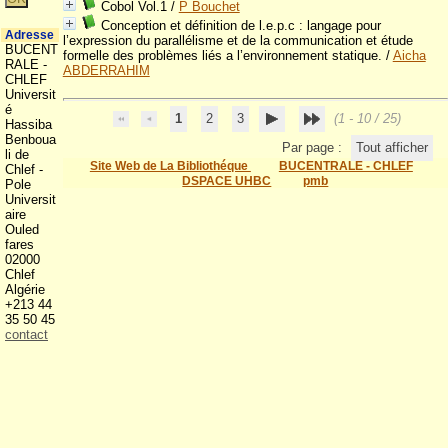
Cobol Vol.1
/
P Bouchet
Conception et définition de l.e.p.c : langage pour
Adresse
l’expression du parallélisme et de la communication et étude
BUCENT
formelle des problèmes liés a l’environnement statique.
/
Aicha
RALE -
ABDERRAHIM
CHLEF
Universit
é
1
2
3
(1 - 10 / 25)
Hassiba
Benboua
Par page :
Tout afficher
li de
Site Web de La Bibliothéque
BUCENTRALE - CHLEF
Chlef -
DSPACE UHBC
pmb
Pole
Universit
aire
Ouled
fares
02000
Chlef
Algérie
+213 44
35 50 45
contact