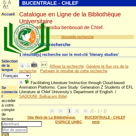
A-
A
BUCENTRALE - CHLEF
A+
Catalogue en Ligne de la Bibliothèque
Accueil
Universitaire
Université Hassiba benbouali de Chlef.
Nouvelle recherche
Résultat de la recherche
1 résultat(s) recherche sur le mot-clé 'literary studies'
Sélection
de la
Affiner la recherche
Générer le flux rss de la
langue
recherche
Partager le résultat de cette recherche
Facilitating Literature Instruction through Cloud-based
Animation Platforms. Case Study: Generation Z Students of EFL
Se
Literature at Chlef University’s Department of English.
/
connecte
r
SADOUNI, Belkacem Billel
accéder
à votre
compte
1
(1 - 1 / 1)
de
Site Web de La Bibliothéque
BUCENTRALE - CHLEF
lecteur
DSPACE UHBC
pmb