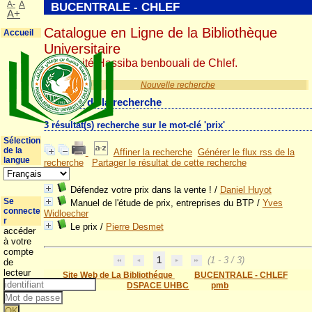
A-
A
BUCENTRALE - CHLEF
A+
Catalogue en Ligne de la Bibliothèque
Accueil
Universitaire
Université Hassiba benbouali de Chlef.
Nouvelle recherche
Résultat de la recherche
3 résultat(s) recherche sur le mot-clé 'prix'
Sélection
de la
Affiner la recherche
Générer le flux rss de la
langue
recherche
Partager le résultat de cette recherche
Défendez votre prix dans la vente !
/
Daniel Huyot
Se
Manuel de l'étude de prix, entreprises du BTP
/
Yves
connecte
Widloecher
r
Le prix
/
Pierre Desmet
accéder
à votre
compte
1
(1 - 3 / 3)
de
lecteur
Site Web de La Bibliothéque
BUCENTRALE - CHLEF
DSPACE UHBC
pmb