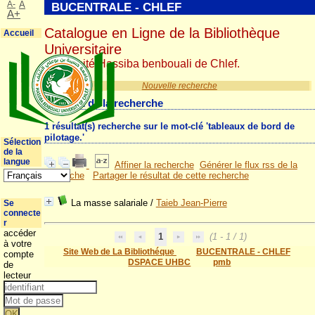
A-
A
BUCENTRALE - CHLEF
A+
Catalogue en Ligne de la Bibliothèque
Accueil
Universitaire
Université Hassiba benbouali de Chlef.
Nouvelle recherche
Résultat de la recherche
1 résultat(s) recherche sur le mot-clé 'tableaux de bord de
pilotage.'
Sélection
de la
langue
Affiner la recherche
Générer le flux rss de la
recherche
Partager le résultat de cette recherche
La masse salariale
/
Taieb Jean-Pierre
Se
connecte
r
accéder
1
(1 - 1 / 1)
à votre
Site Web de La Bibliothéque
BUCENTRALE - CHLEF
compte
DSPACE UHBC
pmb
de
lecteur