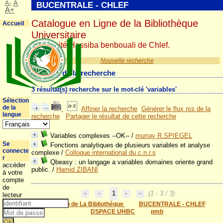
A-
A
BUCENTRALE - CHLEF
A+
Catalogue en Ligne de la Bibliothèque
Accueil
Universitaire
Université Hassiba benbouali de Chlef.
Nouvelle recherche
Résultat de la recherche
3 résultat(s) recherche sur le mot-clé 'variables'
Sélection
de la
Affiner la recherche
Générer le flux rss de la
langue
recherche
Partager le résultat de cette recherche
Variables complexes --OK--
/
murray R.SPIEGEL
Se
Fonctions analytiques de plusieurs variables et analyse
connecte
complexe
/
Colloque international du c.n.r.s
r
Qbeasy : un langage a variables domaines oriente grand
accéder
public.
/
Hamid ZIBANI
à votre
compte
de
1
(1 - 3 / 3)
lecteur
Site Web de La Bibliothéque
BUCENTRALE - CHLEF
DSPACE UHBC
pmb