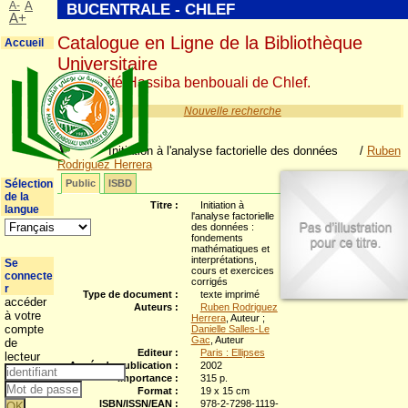
A-
A
BUCENTRALE - CHLEF
A+
Catalogue en Ligne de la Bibliothèque
Accueil
Universitaire
Université Hassiba benbouali de Chlef.
Nouvelle recherche
Initiation à l'analyse factorielle des données
/
Ruben
Rodriguez Herrera
Sélection
Public
ISBD
de la
Titre :
Initiation à
langue
l'analyse factorielle
des données :
fondements
mathématiques et
interprétations,
Se
cours et exercices
connecte
corrigés
r
Type de document :
texte imprimé
accéder
Auteurs :
Ruben Rodriguez
à votre
Herrera
, Auteur ;
compte
Danielle Salles-Le
Gac
, Auteur
de
Editeur :
Paris : Ellipses
lecteur
Année de publication :
2002
Importance :
315 p.
Format :
19 x 15 cm
ISBN/ISSN/EAN :
978-2-7298-1119-