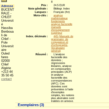
8
Prix :
24.5 EUR
Adresse
Note générale :
Bibliogr. Index
BUCENT
Langues :
Français (
fre
)
RALE -
Mots-clés :
analyse
CHLEF
mathématique
Universit
fondements
é
analyse factorielle
manuels
Hassiba
d'enseignement
Benboua
supérieur
li de
Index. décimale :
445 (Manuels de
Chlef -
grammaire, de
Pole
conjugaison et
d'orthographe,
Universit
Vocabulaire
aire
général)
Ouled
Résumé :
L'analyse
fares
factorielle des
données ;
02000
régressions
Chlef
linéaires, analyse
Algérie
en composantes
+213 44
principales (ACP)
et analyse
35 50 45
factorielle des
contact
correspondances
(AFC). Ces
données sont
présentées à l'aide
d'exemples
simples, les notions
plus abstraites sont
traitées en annexe.
Exemplaires (3)