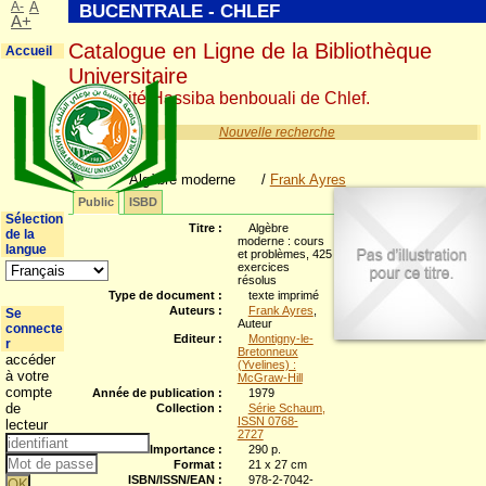
A-
A
BUCENTRALE - CHLEF
A+
Catalogue en Ligne de la Bibliothèque
Accueil
Universitaire
Université Hassiba benbouali de Chlef.
Nouvelle recherche
Algèbre moderne
/
Frank Ayres
Public
ISBD
Sélection
Titre :
Algèbre
de la
moderne : cours
langue
et problèmes, 425
exercices
résolus
Type de document :
texte imprimé
Auteurs :
Frank Ayres
,
Se
Auteur
connecte
Editeur :
Montigny-le-
r
Bretonneux
accéder
(Yvelines) :
à votre
McGraw-Hill
compte
Année de publication :
1979
de
Collection :
Série Schaum,
ISSN 0768-
lecteur
2727
Importance :
290 p.
Format :
21 x 27 cm
ISBN/ISSN/EAN :
978-2-7042-