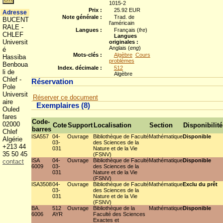
1015-2
Prix :
25.92 EUR
Adresse
Note générale :
Trad. de
BUCENT
l'américain
RALE -
Langues :
Français (
fre
)
CHLEF
Langues
Universit
originales :
Anglais (
eng
)
é
Mots-clés :
Algèbre
Cours
Hassiba
problèmes
Benboua
Index. décimale :
512
li de
Algèbre
Chlef -
Réservation
Pole
Universit
Réserver ce document
aire
Exemplaires (8)
Ouled
fares
Code-
02000
Cote
Support
Localisation
Section
Disponibilité
barres
Chlef
ISA557
04-
Ouvrage
Bibliothèque de Faculté
Mathématique
Disponible
Algérie
03-
des Sciences de la
+213 44
031
Nature et de la Vie
35 50 45
(FSNV)
ISA
04-
Ouvrage
Bibliothèque de Faculté
Mathématique
Disponible
contact
6009
03-
des Sciences de la
031
Nature et de la Vie
(FSNV)
ISA3508
04-
Ouvrage
Bibliothèque de Faculté
Mathématique
Exclu du prêt
03-
des Sciences de la
031
Nature et de la Vie
(FSNV)
BA.
512
Ouvrage
Bibliothèque de la
Mathématique
Disponible
6006
AYR
Faculté des Sciences
Exactes et