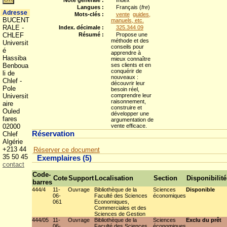
Note générale :
Index
Langues :
Français (
fre
)
Adresse
Mots-clés :
vente
guides,
BUCENT
manuels, etc.
RALE -
Index. décimale :
325.344 09
CHLEF
Résumé :
Propose une
méthode et des
Universit
conseils pour
é
apprendre à
Hassiba
mieux connaître
Benboua
ses clients et en
conquérir de
li de
nouveaux :
Chlef -
découvrir leur
Pole
besoin réel,
Universit
comprendre leur
raisonnement,
aire
construire et
Ouled
développer une
fares
argumentation de
02000
vente efficace.
Réservation
Chlef
Algérie
+213 44
Réserver ce document
35 50 45
Exemplaires (5)
contact
Code-
Cote
Support
Localisation
Section
Disponibilité
barres
444/4
11-
Ouvrage
Bibliothèque de la
Sciences
Disponible
06-
Faculté des Sciences
économiques
061
Economiques,
Commerciales et des
Sciences de Gestion
444/05
11-
Ouvrage
Bibliothèque de la
Sciences
Exclu du prêt
06-
Faculté des Sciences
économiques