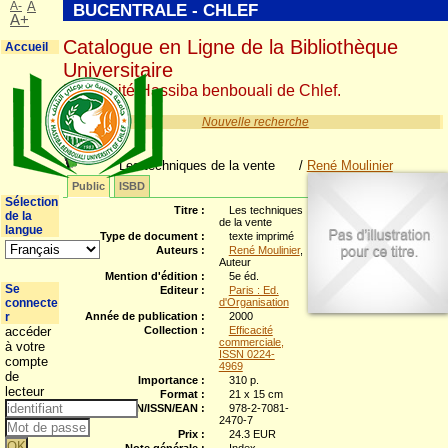
A-
A
BUCENTRALE - CHLEF
A+
Catalogue en Ligne de la Bibliothèque
Accueil
Universitaire
Université Hassiba benbouali de Chlef.
Nouvelle recherche
Les techniques de la vente
/
René Moulinier
Public
ISBD
Sélection
Titre :
Les techniques
de la
de la vente
langue
Type de document :
texte imprimé
Auteurs :
René Moulinier
,
Auteur
Mention d'édition :
5e éd.
Se
Editeur :
Paris : Ed.
connecte
d'Organisation
r
Année de publication :
2000
accéder
Collection :
Efficacité
commerciale,
à votre
ISSN 0224-
compte
4969
de
Importance :
310 p.
lecteur
Format :
21 x 15 cm
ISBN/ISSN/EAN :
978-2-7081-
2470-7
Prix :
24.3 EUR