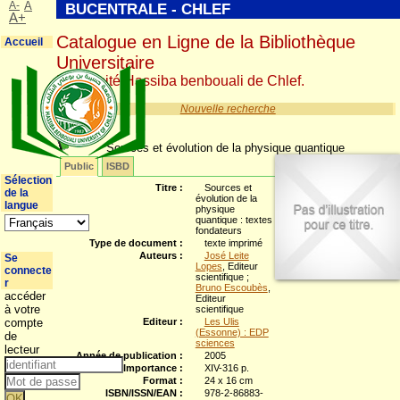
A-
A
BUCENTRALE - CHLEF
A+
Catalogue en Ligne de la Bibliothèque
Accueil
Universitaire
Université Hassiba benbouali de Chlef.
Nouvelle recherche
Sources et évolution de la physique quantique
Public
ISBD
Sélection
Titre :
Sources et
de la
évolution de la
langue
physique
quantique : textes
fondateurs
Type de document :
texte imprimé
Auteurs :
José Leite
Se
Lopes
, Editeur
connecte
scientifique ;
r
Bruno Escoubès
,
accéder
Editeur
à votre
scientifique
compte
Editeur :
Les Ulis
(Essonne) : EDP
de
sciences
lecteur
Année de publication :
2005
Importance :
XIV-316 p.
Format :
24 x 16 cm
ISBN/ISSN/EAN :
978-2-86883-