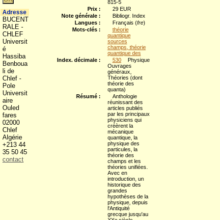
815-5
Prix :
29 EUR
Adresse
Note générale :
Bibliogr. Index
BUCENT
Langues :
Français (
fre
)
RALE -
Mots-clés :
théorie
CHLEF
quantique
Universit
sources
champs, théorie
é
quantique des
Hassiba
Index. décimale :
530
Physique
Benboua
Ouvrages
li de
généraux,
Chlef -
Théories (dont
théorie des
Pole
quanta)
Universit
Résumé :
Anthologie
aire
réunissant des
Ouled
articles publiés
par les principaux
fares
physiciens qui
02000
créèrent la
Chlef
mécanique
Algérie
quantique, la
physique des
+213 44
particules, la
35 50 45
théorie des
contact
champs et les
théories unifiées.
Avec en
introduction, un
historique des
grandes
hypothèses de la
physique, depuis
l'Antiquité
grecque jusqu'au