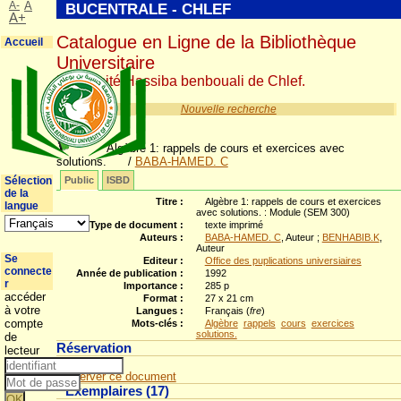
A-
A
BUCENTRALE - CHLEF
A+
Catalogue en Ligne de la Bibliothèque
Accueil
Universitaire
Université Hassiba benbouali de Chlef.
Nouvelle recherche
Algèbre 1: rappels de cours et exercices avec
solutions.
/
BABA-HAMED. C
Sélection
Public
ISBD
de la
Titre :
Algèbre 1: rappels de cours et exercices
langue
avec solutions. : Module (SEM 300)
Type de document :
texte imprimé
Auteurs :
BABA-HAMED. C
, Auteur ;
BENHABIB.K
,
Auteur
Se
Editeur :
Office des puplications universiaires
connecte
Année de publication :
1992
r
Importance :
285 p
accéder
Format :
27 x 21 cm
à votre
Langues :
Français (
fre
)
compte
Mots-clés :
Algèbre
rappels
cours
exercices
solutions.
de
Réservation
lecteur
Réserver ce document
Exemplaires (17)