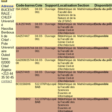
Code-barres
Cote
Support
Localisation
Section
Disponibili
Adresse
ISA 1566/5
04-03-
Ouvrage
Bibliothèque de
Mathématique
Exclu du prêt
BUCENT
061
Faculté des
RALE -
Sciences de la
CHLEF
Nature et de la
Universit
Vie (FSNV)
G.A 25744/6
04-03-
Ouvrage
Bibliothèque de
Mathématique
Exclu du prêt
é
061
la Faculté de
Hassiba
Génie Civil et
Benboua
d’Architecture
li de
GA25744/7
04-03-
Ouvrage
Bibliothèque de
Mathématique
Disponible
061
la Faculté de
Chlef -
Génie Civil et
Pole
d’Architecture
Universit
GA2010/25744-
04-03-
Ouvrage
Bibliothèque de
Mathématique
Disponible
aire
10
061
la Faculté de
Génie Civil et
Ouled
d’Architecture
fares
GA2008/25744-
04-03-
Ouvrage
Bibliothèque de
Mathématique
Exclu du prêt
02000
08
061
la Faculté de
Chlef
Génie Civil et
d’Architecture
Algérie
GA25744/9
04-03-
Ouvrage
Bibliothèque de
Mathématique
Disponible
+213 44
061
la Faculté de
35 50 45
Génie Civil et
contact
d’Architecture
BC01566H6
512.076
Polycopié
Bibliothèque de
Mathématique
Disponible
BAB
la Faculté des
Sciences
Exactes et
Informatique
BC01566H2
512.076
Polycopié
Bibliothèque de
Mathématique
Disponible
BAB
la Faculté des
Sciences
Exactes et
Informatique