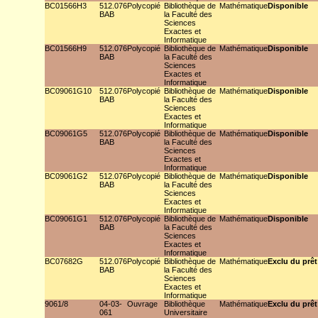
BC01566H3
512.076
Polycopié
Bibliothèque de
Mathématique
Disponible
BAB
la Faculté des
Sciences
Exactes et
Informatique
BC01566H9
512.076
Polycopié
Bibliothèque de
Mathématique
Disponible
BAB
la Faculté des
Sciences
Exactes et
Informatique
BC09061G10
512.076
Polycopié
Bibliothèque de
Mathématique
Disponible
BAB
la Faculté des
Sciences
Exactes et
Informatique
BC09061G5
512.076
Polycopié
Bibliothèque de
Mathématique
Disponible
BAB
la Faculté des
Sciences
Exactes et
Informatique
BC09061G2
512.076
Polycopié
Bibliothèque de
Mathématique
Disponible
BAB
la Faculté des
Sciences
Exactes et
Informatique
BC09061G1
512.076
Polycopié
Bibliothèque de
Mathématique
Disponible
BAB
la Faculté des
Sciences
Exactes et
Informatique
BC07682G
512.076
Polycopié
Bibliothèque de
Mathématique
Exclu du prêt
BAB
la Faculté des
Sciences
Exactes et
Informatique
9061/8
04-03-
Ouvrage
Bibliothèque
Mathématique
Exclu du prêt
061
Universitaire