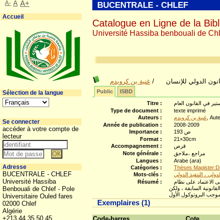
A-
A
A+
BUCENTRALE - CHLEF
Accueil
Catalogue en Ligne de la Bibl
Université Hassiba benbouali de Chl
انون الدولي للإنسان
/
غنية بن كرويدم
Public
ISBD
Sélection de la langue
تير في القانون العام
Titre :
Type de document :
texte imprimé
, Aut
غنية بن كرويدم
Auteurs :
Se connecter
Année de publication :
2008-2009
accéder à votre compte de
193 ص
Importance :
lecteur
Format :
21×30cm
قرص
Accompagnement :
مراجع ،ملاحق
Note générale :
Langues :
Arabe (
ara
)
Adresse
Catégories :
Thèses Magister:Dr
BUCENTRALE - CHLEF
دولي ، التنفيذ الدولي
Mots-clés :
Université Hassiba
فة الى الاعتماد على نظام
Résumé :
قانونية السابقة ، ولكن
Benbouali de Chlef - Pole
Universitaire Ouled fares
Exemplaires (1)
02000 Chlef
Algérie
+213 44 35 50 45
Code-barres
Cote