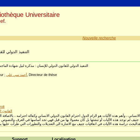
iothèque Universitaire
ef.
Nouvelle recherche
التنفيذ الدولي للق
التنفيذ الدولي للقانون الدولي للإنسان : مذكرة لنيل شهادة الماجس
, Directeur de thèse
أحمد سي علي
eur ;
oit
القانون ال
 الحسن للقانون الدولي الانساني ، وأهم هذه الآليات هو الزام الدول احترام القانون الدولي الانساني وكفالة احترامه ، بالاضا
 جنيف لم توجد هذه الآليات أو تنشئها بل كان معمولا بها من قبل فهي تجد أساسها في العرف والنصوص ال
Support
Localisation