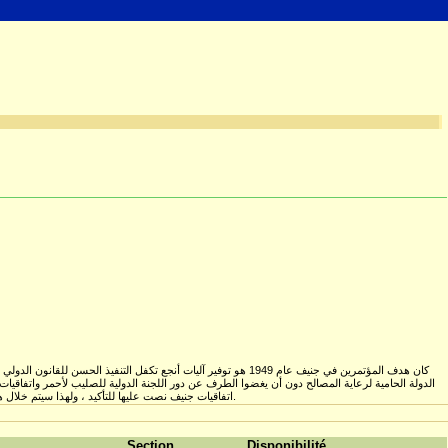
كان هدف المؤتمرين في جنيف عام 1949 هو توفير آليات أنجع تكفل التنفيذ
الدولة الحامية لرعاية المصالح دون أن يغضوا الطرف عن دور اللجنة الدولية للصليب لأحمر واتفاقيات
اتفاقيات جنيف نصت عليها للتأكيد ، ولهذا سيتم خلال هذالبحث دراسة هذه الآليات في اتفاقيات جنيف مع الاشارة الى التعديلات والتطورات التي طرأت عليها بموجب البروتوكول الأول.
Section
Disponibilité