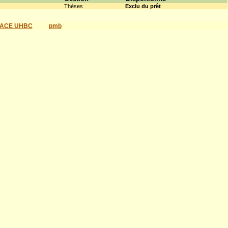
Thèses
Exclu du prêt
ACE UHBC
pmb