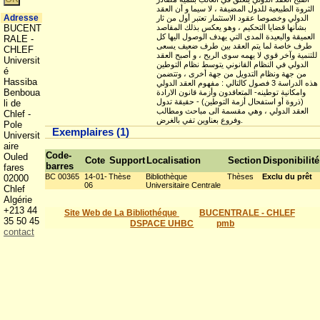
الثروة الطبيعية للدول المضيفة ، لا سيما و أن العقد
Adresse
الدولي وخصوصا عقود الاستثمار تعتبر أول من ثار
بشأنها قضايا التحكيم ، وهو يعكس بذلك المقاصد
BUCENT
العميقة والبعيدة المدى التي يهدف الوصول اليها كل
RALE -
طرف خاصة لما يتم العقد بين طرف ضعيف يسعى
CHLEF
للتنمية وآخر قوي لا يهمه سوى الربح ، و أصبح العقد
Universit
الدولي في النظام القانوني يتوسط نظام التوطين
é
من جهة ونظام التدويل من جهة أخرى ، وتتضمن
Hassiba
هذه الدراسة 3 فصول كالتالي : مفهوم العقد الدولي
Benboua
وامكانية توطينه- المتعاقدون وأزمة قانون الارادة
(ذروة أو استفحال أزمة التوطين) - حقيقة تدول
li de
العقد الدولي ، وهي مقسمة الى مباحث ومطالب
Chlef -
وفروع بعناوين تفي بالغرض.
Pole
Exemplaires (1)
Universit
aire
Code-
Ouled
Cote
Support
Localisation
Section
Disponibilité
barres
fares
BC 00365
14-01-
Thèse
Bibliothèque
Thèses
Exclu du prêt
02000
06
Universitaire Centrale
Chlef
Algérie
+213 44
Site Web de La Bibliothéque
BUCENTRALE - CHLEF
35 50 45
DSPACE UHBC
pmb
contact