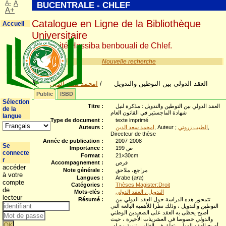
A-
A
BUCENTRALE - CHLEF
A+
Catalogue en Ligne de la Bibliothèque
Accueil
Universitaire
Université Hassiba benbouali de Chlef.
Nouvelle recherche
العقد الدولي بين التوطين والتدويل
/
امحمد سعد الدين
Public
ISBD
Sélection
العقد الدولي بين التوطين والتدويل : مذكرة لنيل
Titre :
de la
شهادة الماجستير في القانون العام
langue
Type de document :
texte imprimé
,
الطيب زروتي
, Auteur ;
امحمد سعد الدين
Auteurs :
Directeur de thèse
Année de publication :
2007-2008
Se
199 ص
Importance :
connecte
Format :
21×30cm
r
قرص
Accompagnement :
accéder
مراجع، ملاحق
Note générale :
à votre
Langues :
Arabe (
ara
)
compte
Catégories :
Thèses Magister:Droit
de
التدويل ، العقد الدولي
Mots-clés :
lecteur
تتمحور هذه الدراسة حول العقد الدولي بين
Résumé :
التوطين والتدويل ، وذلك نظرا للأهمية البالغة التي
أصبح يحظى به العقد على الصعيدين الوطني
والدولي خصوصا في العشرينات الأخيرة ، حيث
أصبح العقد الدولي يتعلق في الغالب بتنمية مصادر