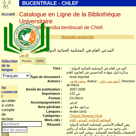
A-
A
BUCENTRALE - CHLEF
A+
Catalogue en Ligne de la Bibliothèque
Accueil
Universitaire
Université Hassiba benbouali de Chlef.
Nouvelle recherche
المدعي العام في المحكمة الجنائية الدولية
/
ميلود
قايش
Sélection
Public
ISBD
de la
المدعي العام في المحكمة الجنائية الدولية :
Titre :
langue
مذكرة لنيل شهادة الماجستير في القانون العام
Type de document :
texte imprimé
, Directeur
أحمد سي علي
, Auteur ;
ميلود قايش
Auteurs :
de thèse
Se
Année de publication :
2007-2008
connecte
132 ص
Importance :
r
Format :
21×30cm
accéder
قرص
Accompagnement :
à votre
مراجع، ملاحق
Note générale :
compte
Langues :
Arabe (
ara
)
de
Catégories :
Thèses Magister:Droit
lecteur
المحكمة الجنائية، المدعي العام
Mots-clés :
ينص النظام الأساسي للمحكمة الجنائية الدولية
Résumé :
على وجود مدعي عام مستقل يمكنه أن يباشر
التحقيقات والملاحقة القضائية ، ويعتبر المدعي العام