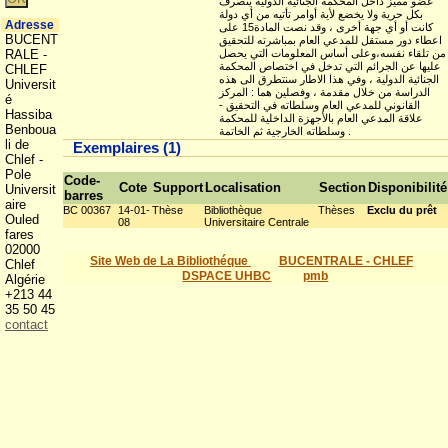
عضو مميز داخل المحكمة الجنائية الدولية يتصرف
بكل حرية ولا يخضع لأية أوامر تأتيه من أي دولة
Adresse
كانت أو أي جهة أخرى ، وقد نصت المادة15 على
BUCENT
اعطاء دور مستقل للمدعي العام بمباشرته للتحقيق
من تلقاء نفسه،وعلى أساس المعلومات التي يحصل
RALE -
عليها عن الجرائم التي تدخل في اختصاص المحكمة
CHLEF
الجنائية الدولية ، وفي هذا الاطار سنتطرق الى هذه
Universit
الدراسة من خلال مقدمة ، وفصلين هما : المركز
é
القانوني للمدعي العام وسلطاته في التحقيق -
Hassiba
علاقة المدعي العام بالأجهزة الداخلية للمحكمة
Benboua
وسلطاته الخارجية ثم الخاتمة .
li de
Exemplaires (1)
Chlef -
Pole
Code-
Cote
Support
Localisation
Section
Disponibilité
Universit
barres
aire
BC 00367
14-01-
Thèse
Bibliothèque
Thèses
Exclu du prêt
Ouled
08
Universitaire Centrale
fares
02000
Site Web de La Bibliothéque
BUCENTRALE - CHLEF
Chlef
DSPACE UHBC
pmb
Algérie
+213 44
35 50 45
contact