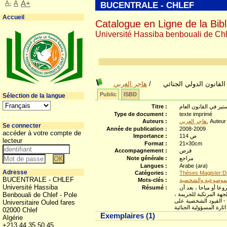
A-
A
A+
BUCENTRALE - CHLEF
Accueil
Catalogue en Ligne de la Bibl
Université Hassiba benbouali de Chl
القانون الدولي الجنائي
/
هاجر العربي
Public
ISBD
Sélection de la langue
تير في القانون العام
Titre :
Type de document :
texte imprimé
, Auteur
هاجر العربي
Auteurs :
Se connecter
Année de publication :
2008-2009
accéder à votre compte de
114 ص
Importance :
lecteur
Format :
21×30cm
قرص
Accompagnement :
مراجع
Note générale :
Langues :
Arabe (
ara
)
Adresse
Catégories :
Thèses Magister:Dr
BUCENTRALE - CHLEF
 الموضوعية والشخصية
Mots-clés :
Université Hassiba
عا أو مباحا ، بعد أن
Résumé :
هة المرتكبة للجريمة ،
Benbouali de Chlef - Pole
 - القيود الشخصية على
Universitaire Ouled fares
نائية .
02000 Chlef
Exemplaires (1)
Algérie
+213 44 35 50 45