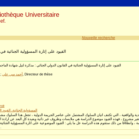
iothèque Universitaire
ef.
Nouvelle recherche
القيود على إثارة المسؤولية الجنائية في 
القيود على إثارة المسؤولية الجنائية في القانون الدولي الجنائي : مذكرة لنيل شهادة الماجس
, Directeur de thèse
أحمد سي علي
 ;
oit
المسؤولية الجنائية، القيود
دية والواقعية ، التي تكتنف اتيان السلوك المشتمل على عناصر الجريمة الدولية ، تجعل هذا السلوك مشرو
الغير مشروع ، فهذه القيود موضوع الدراسة هي ملابسات وظروف غير ذاتية وبعيدة كل البعد عن ارادة الج
 ، وانطلاقا من ذلك ستقوم هذه الدراسة عل ما يلي : القيود الموضوعية على اثارة المسؤولية الجنائية
اثارة المسؤولية الج