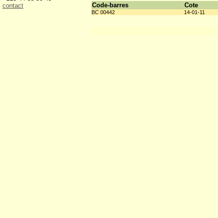
Code-barres
Cote
contact
BC 00442
14-01-11