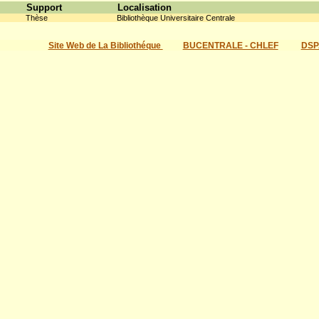
Support
Localisation
Thèse
Bibliothèque Universitaire Centrale
Site Web de La Bibliothéque
BUCENTRALE - CHLEF
DSP