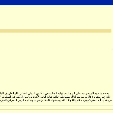
يقصد بالقيود الموضوعية على اثارة المسؤولية الجنائية في القانون الدولي الجنائي تلك الظروف الما
كان غير مشروع فلا تترتب تبعا لذلك مسؤولية جنائية دولية اتجاه الأشخاص لذين ارتكبو هذا السلوك 
من شأنها أن تضفي تغييرات على القواعد التجريمية والعقابية ، وتحول دون قيام الركن الشرعي للجريمة