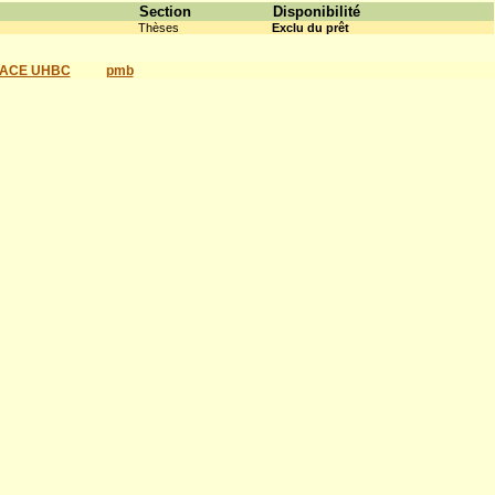
Section
Disponibilité
Thèses
Exclu du prêt
ACE UHBC
pmb