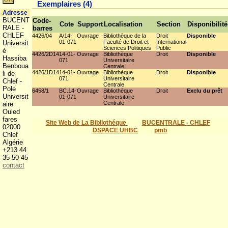
Exemplaires (4)
Adresse
BUCENT
Code-
Cote
Support
Localisation
Section
Disponibilité
RALE -
barres
CHLEF
4426/04
A/14-
Ouvrage
Bibliothèque de la
Droit
Disponible
01-071
Faculté de Droit et
International
Universit
Sciences Politiques
Public
é
4426/2D14
14-01-
Ouvrage
Bibliothèque
Droit
Disponible
Hassiba
071
Universitaire
Benboua
Centrale
4426/1D14
14-01-
Ouvrage
Bibliothèque
Droit
Disponible
li de
071
Universitaire
Chlef -
Centrale
Pole
6458/1
BC.14-
Ouvrage
Bibliothèque
Droit
Exclu du prêt
Universit
01-071
Universitaire
Centrale
aire
Ouled
fares
Site Web de La Bibliothéque
BUCENTRALE - CHLEF
02000
DSPACE UHBC
pmb
Chlef
Algérie
+213 44
35 50 45
contact