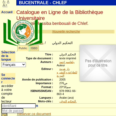
A-
A
BUCENTRALE - CHLEF
A+
Catalogue en Ligne de la Bibliothèque
Accueil
Universitaire
Université Hassiba benbouali de Chlef.
Nouvelle recherche
بلقاسم احمد
/
التحكيم الدولي
Public
ISBD
Sélection
Titre :
التحكيم الدولي
de la
Type de document :
texte imprimé
langue
Auteurs :
بلقاسم احمد
,
Auteur
Editeur :
دار هومة
للطباعة و النشر و
Se
التوزيع
connecte
Année de publication :
2005
r
Importance :
276ص
accéder
Format :
23*16سم
à votre
ISBN/ISSN/EAN :
978-9961-66-
compte
863-4
de
Langues :
Arabe (
ara
)
lecteur
Mots-clés :
التحكيم الدولي.
Réservation
Réserver ce document