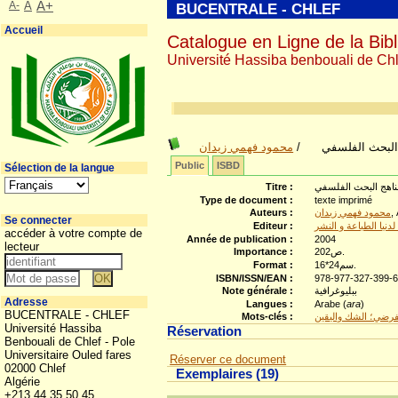
A-
A
A+
BUCENTRALE - CHLEF
Accueil
Catalogue en Ligne de la Bibl
Université Hassiba benbouali de Chl
محمود فهمي زيدان
/
البحث الفلسفي
Public
ISBD
Sélection de la langue
Titre :
ناهج البحث الفلسفي
Type de document :
texte imprimé
Auteurs :
محمود فهمي زيدان
,
Se connecter
Editeur :
 لدنيا الطباعة و النشر
accéder à votre compte de
Année de publication :
2004
lecteur
Importance :
202ص.
Format :
16*24سم.
ISBN/ISSN/EAN :
978-977-327-399-
Note générale :
ببليوغرافية
Adresse
Langues :
Arabe (
ara
)
BUCENTRALE - CHLEF
Mots-clés :
لفرضي؛ الشك واليقين
Université Hassiba
Réservation
Benbouali de Chlef - Pole
Universitaire Ouled fares
Réserver ce document
02000 Chlef
Exemplaires (19)
Algérie
+213 44 35 50 45