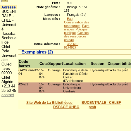
Prix :
90 F
Adresse
Note générale :
Bibliogr. p. 151-
153
BUCENT
Langues :
Français (
fre
)
RALE -
Mots-clés :
Eau
CHLEF
Conservation des
Universit
ressources
Pays
é
arabes
Politique
publique
Gestion
Hassiba
des ressources
Benboua
en eau
li de
Index. décimale :
363.610
Chlef -
9174927
Pole
Exemplaires (2)
Universit
aire
Code-
Cote
Support
Localisation
Section
Disponibilité
Ouled
barres
fares
GA2006/4242-
15-
Ouvrage
Bibliothèque de la
Hydraulique
Exclu du prêt
02000
04
04-
Faculté de Génie
Chlef
074
Civil et
d’Architecture
Algérie
4242/1
15-
Ouvrage
Bibliothèque
Hydraulique
Exclu du prêt
+213 44
04-
Universitaire
35 50 45
074
Centrale
contact
Site Web de La Bibliothéque
BUCENTRALE - CHLEF
DSPACE UHBC
pmb