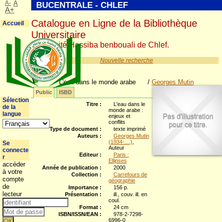
A-
A
BUCENTRALE - CHLEF
A+
Catalogue en Ligne de la Bibliothèque
Accueil
Universitaire
Université Hassiba benbouali de Chlef.
Nouvelle recherche
L'eau dans le monde arabe
/
Georges Mutin
Public
ISBD
Sélection
Titre :
L'eau dans le
de la
monde arabe :
langue
enjeux et
conflits
Type de document :
texte imprimé
Auteurs :
Georges Mutin
(1934-....)
,
Se
Auteur
connecte
Editeur :
Paris :
r
Ellipses
accéder
Année de publication :
2000
à votre
Collection :
Carrefours de
compte
géographie
de
Importance :
156 p.
lecteur
Présentation :
ill., couv. ill. en
coul.
Format :
24 cm
ISBN/ISSN/EAN :
978-2-7298-
6996-0