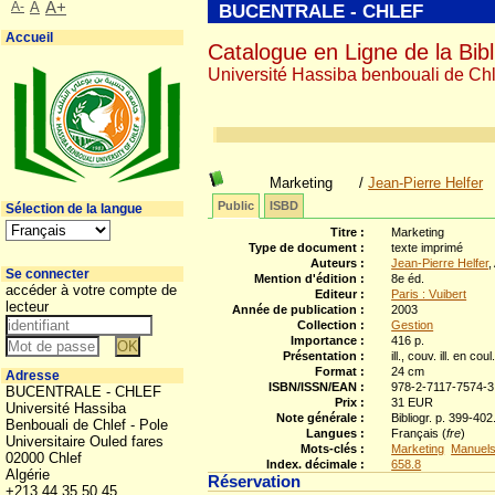
A-
A
A+
BUCENTRALE - CHLEF
Accueil
Catalogue en Ligne de la Bibl
Université Hassiba benbouali de Chl
Marketing
/
Jean-Pierre Helfer
Public
ISBD
Sélection de la langue
Titre :
Marketing
Type de document :
texte imprimé
Auteurs :
Jean-Pierre Helfer
,
Se connecter
Mention d'édition :
8e éd.
accéder à votre compte de
Editeur :
Paris : Vuibert
lecteur
Année de publication :
2003
Collection :
Gestion
Importance :
416 p.
Présentation :
ill., couv. ill. en coul
Format :
24 cm
Adresse
ISBN/ISSN/EAN :
978-2-7117-7574-3
BUCENTRALE - CHLEF
Prix :
31 EUR
Université Hassiba
Note générale :
Bibliogr. p. 399-402
Benbouali de Chlef - Pole
Langues :
Français (
fre
)
Universitaire Ouled fares
Mots-clés :
Marketing
Manuels
02000 Chlef
Index. décimale :
658.8
Algérie
Réservation
+213 44 35 50 45