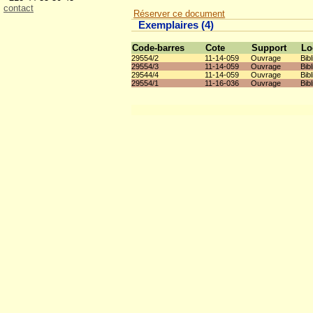
contact
Réserver ce document
Exemplaires (4)
Code-barres
Cote
Support
Lo
29554/2
11-14-059
Ouvrage
Bib
29554/3
11-14-059
Ouvrage
Bib
29544/4
11-14-059
Ouvrage
Bib
29554/1
11-16-036
Ouvrage
Bib