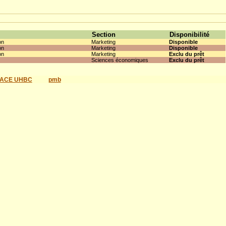
Section
Disponibilité
on
Marketing
Disponible
on
Marketing
Disponible
on
Marketing
Exclu du prêt
Sciences économiques
Exclu du prêt
ACE UHBC
pmb