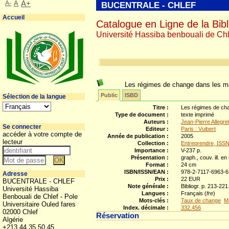
A-
A
A+
BUCENTRALE - CHLEF
Accueil
Catalogue en Ligne de la Bibl
Université Hassiba benbouali de Chl
Les régimes de change dans les 
Public
ISBD
Sélection de la langue
Titre :
Les régimes de cha
Type de document :
texte imprimé
Auteurs :
Jean-Pierre Allegre
Se connecter
Editeur :
Paris : Vuibert
accéder à votre compte de
Année de publication :
2005
lecteur
Collection :
Entreprendre, ISS
Importance :
V-237 p.
Présentation :
graph., couv. ill. en
Format :
24 cm
ISBN/ISSN/EAN :
978-2-7117-6963-6
Adresse
Prix :
22 EUR
BUCENTRALE - CHLEF
Note générale :
Bibliogr. p. 213-221
Université Hassiba
Langues :
Français (
fre
)
Benbouali de Chlef - Pole
Mots-clés :
Taux de change
M
Universitaire Ouled fares
Index. décimale :
332.456
02000 Chlef
Réservation
Algérie
+213 44 35 50 45