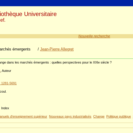
iothèque Universitaire
ef.
Nouvelle recherche
marchés émergents
/
Jean-Pierre Allegret
nge dans les marchés émergents : quelles perspectives pour le XXIe siècle ?
t
, Auteur
N 1281-5691
 coul.
. Index
anuels d'enseignement supérieur
Nouveaux pays industrialisés
Change
Politique publique