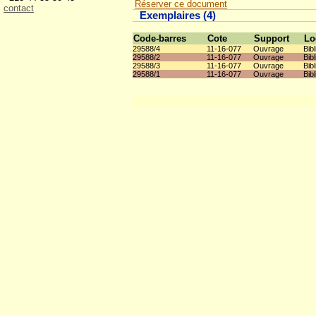
Réserver ce document
contact
Exemplaires (4)
Code-barres
Cote
Support
Lo
29588/4
11-16-077
Ouvrage
Bib
29588/2
11-16-077
Ouvrage
Bib
29588/3
11-16-077
Ouvrage
Bib
29588/1
11-16-077
Ouvrage
Bib