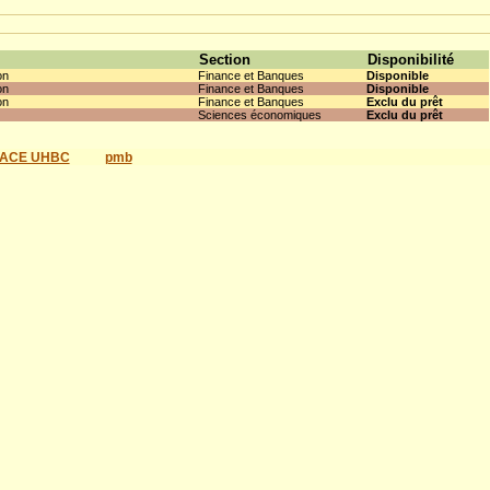
Section
Disponibilité
on
Finance et Banques
Disponible
on
Finance et Banques
Disponible
on
Finance et Banques
Exclu du prêt
Sciences économiques
Exclu du prêt
ACE UHBC
pmb