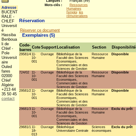
Langues :
Français (
fre
)
Mots-clés :
Ressources
Adresse
Humaines
BUCENT
l'emploi
les
rémunerations
RALE -
Réservation
CHLEF
Universit
é
Réserver ce document
Hassiba
Exemplaires (5)
Benboua
li de
Code-
Cote
Support
Localisation
Section
Disponibilité
Chlef -
barres
Pole
29581/4
11-
Ouvrage
Bibliothèque de la
Ressource
Disponible
Universit
10-
Faculté des Sciences
Humaine
001
Economiques,
aire
Commerciales et des
Ouled
Sciences de Gestion
fares
724/02
11-
Ouvrage
Bibliothèque de la
Ressource
Disponible
02000
10-
Faculté des Sciences
Humaine
001
Economiques,
Chlef
Commerciales et des
Algérie
Sciences de Gestion
+213 44
29581/2
11-
Ouvrage
Bibliothèque de la
Ressource
Disponible
35 50 45
10-
Faculté des Sciences
Humaine
001
Economiques,
contact
Commerciales et des
Sciences de Gestion
29681/3
11-
Ouvrage
Bibliothèque de la
Ressource
Exclu du prêt
10-
Faculté des Sciences
Humaine
001
Economiques,
Commerciales et des
Sciences de Gestion
29681/1
11-
Ouvrage
Bibliothèque
Sciences
Exclu du prêt
18-
Universitaire Centrale
économiques
013