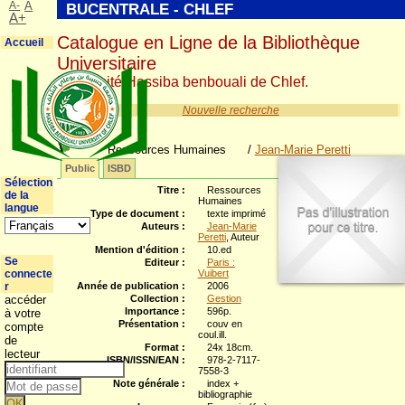
A-
A
BUCENTRALE - CHLEF
A+
Catalogue en Ligne de la Bibliothèque
Accueil
Universitaire
Université Hassiba benbouali de Chlef.
Nouvelle recherche
Ressources Humaines
/
Jean-Marie Peretti
Public
ISBD
Sélection
Titre :
Ressources
de la
Humaines
langue
Type de document :
texte imprimé
Auteurs :
Jean-Marie
Peretti
, Auteur
Mention d'édition :
10.ed
Se
Editeur :
Paris :
connecte
Vuibert
r
Année de publication :
2006
accéder
Collection :
Gestion
Importance :
596p.
à votre
Présentation :
couv en
compte
coul.ill.
de
Format :
24x 18cm.
lecteur
ISBN/ISSN/EAN :
978-2-7117-
7558-3
Note générale :
index +
bibliographie