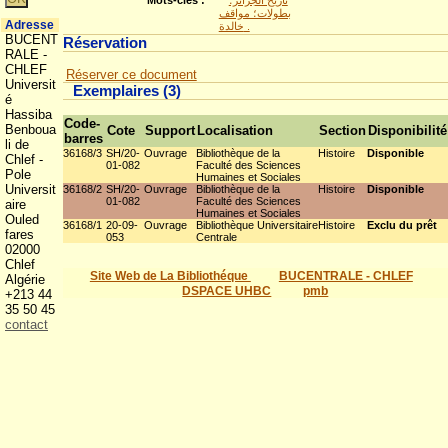
Mots-clés :
تاريخ الجزائر؛
بطولات؛ مواقف
Adresse
خالدة .
BUCENT
Réservation
RALE -
CHLEF
Réserver ce document
Universit
Exemplaires (3)
é
Hassiba
Code-
Benboua
Cote
Support
Localisation
Section
Disponibilité
barres
li de
36168/3
SH/20-
Ouvrage
Bibliothèque de la
Histoire
Disponible
Chlef -
01-082
Faculté des Sciences
Pole
Humaines et Sociales
Universit
36168/2
SH/20-
Ouvrage
Bibliothèque de la
Histoire
Disponible
01-082
Faculté des Sciences
aire
Humaines et Sociales
Ouled
36168/1
20-09-
Ouvrage
Bibliothèque Universitaire
Histoire
Exclu du prêt
fares
053
Centrale
02000
Chlef
Site Web de La Bibliothéque
BUCENTRALE - CHLEF
Algérie
DSPACE UHBC
pmb
+213 44
35 50 45
contact