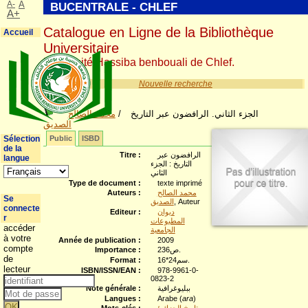
A-
A
BUCENTRALE - CHLEF
A+
Catalogue en Ligne de la Bibliothèque
Accueil
Universitaire
Université Hassiba benbouali de Chlef.
Nouvelle recherche
محمد الصالح
/
الجزء الثاني. الرافضون عبر التاريخ
الصديق
Sélection
Public
ISBD
de la
Titre :
الرافضون عبر
langue
التاريخ : الجزء
الثاني
Type de document :
texte imprimé
Auteurs :
محمد الصالح
Se
الصديق
, Auteur
connecte
Editeur :
ديوان
r
المطبوعات
accéder
الجامعية
à votre
Année de publication :
2009
compte
Importance :
236ص.
de
Format :
16*24سم.
lecteur
ISBN/ISSN/EAN :
978-9961-0-
0823-2
Note générale :
ببليوغرافية
Langues :
Arabe (
ara
)