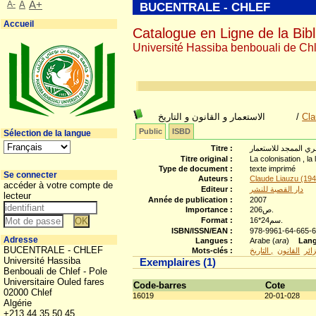
A-
A
A+
BUCENTRALE - CHLEF
Accueil
Catalogue en Ligne de la Bibl
Université Hassiba benbouali de Chl
الاستعمار و القانون و التاريخ
/
Cla
Public
ISBD
Sélection de la langue
Titre :
Titre original :
La colonisation , la l
Type de document :
texte imprimé
Se connecter
Auteurs :
Claude Liauzu (19
accéder à votre compte de
Editeur :
دار القصبة للنشر
lecteur
Année de publication :
2007
Importance :
206ص.
Format :
16*24سم.
ISBN/ISSN/EAN :
978-9961-64-665-
Adresse
Langues :
Arabe (
ara
)
Lang
BUCENTRALE - CHLEF
Mots-clés :
القانون
ائر
Université Hassiba
Exemplaires (1)
Benbouali de Chlef - Pole
Universitaire Ouled fares
Code-barres
Cote
02000 Chlef
16019
20-01-028
Algérie
+213 44 35 50 45