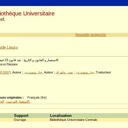
iothèque Universitaire
ef.
Nouvelle recherche
ude Liauzu
الاستعمار و القانون و التاريخ : نقد قانون 23 فيفري الممجد للاستعمار
oi et l'histoire
40-2007)
, Auteur ;
جيل منصورون
, Auteur ;
بشير بولفراق
;
جيل منصورون
, Traducteur
6
ues originales :
Français (
fre
)
, التاريخ.
الاستعمار الفرنسي
الجز
Support
Localisation
Ouvrage
Bibliothèque Universitaire Centrale