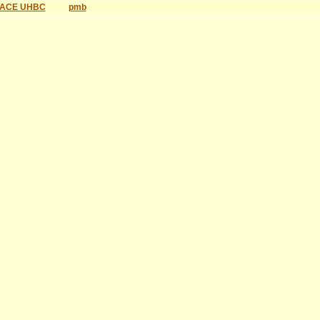
ACE UHBC
pmb