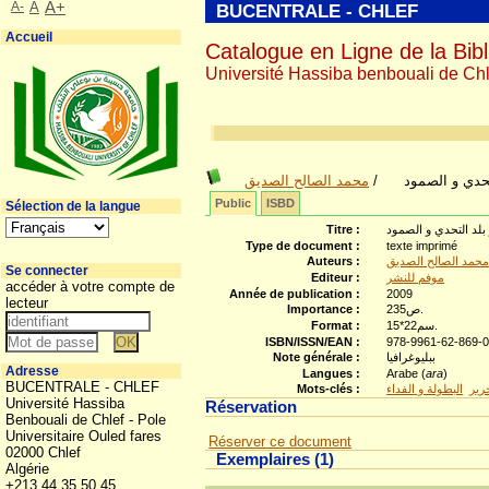
A-
A
A+
BUCENTRALE - CHLEF
Accueil
Catalogue en Ligne de la Bibl
Université Hassiba benbouali de Chl
محمد الصالح الصديق
/
تحدي و الصمود
Public
ISBD
Sélection de la langue
Titre :
 بلد التحدي و الصمود
Type de document :
texte imprimé
Auteurs :
حمد الصالح الصديق
Se connecter
Editeur :
موفم للنشر
accéder à votre compte de
Année de publication :
2009
lecteur
Importance :
235ص.
Format :
15*22سم.
ISBN/ISSN/EAN :
978-9961-62-869-
Note générale :
ببليوغرافيا
Adresse
Langues :
Arabe (
ara
)
BUCENTRALE - CHLEF
Mots-clés :
البطولة و الفداء
رير
Université Hassiba
Réservation
Benbouali de Chlef - Pole
Universitaire Ouled fares
Réserver ce document
02000 Chlef
Exemplaires (1)
Algérie
+213 44 35 50 45