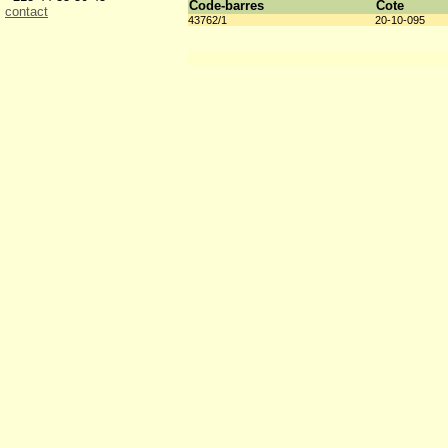
Code-barres
Cote
contact
43762/1
20-10-095