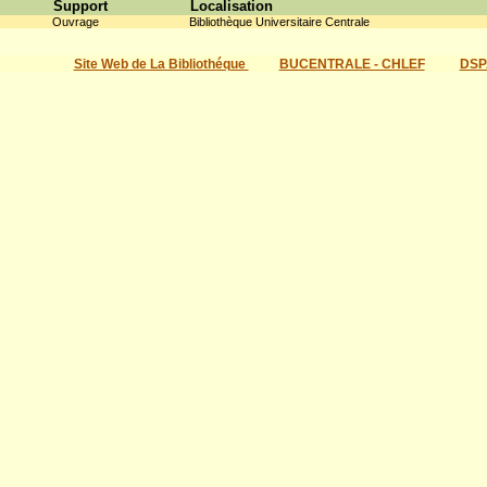
Support
Localisation
Ouvrage
Bibliothèque Universitaire Centrale
Site Web de La Bibliothéque
BUCENTRALE - CHLEF
DSP