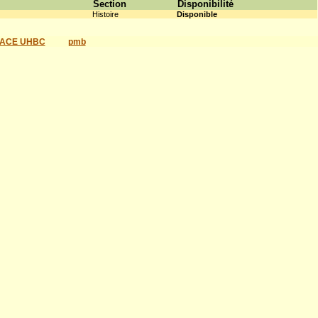
Section
Disponibilité
Histoire
Disponible
ACE UHBC
pmb