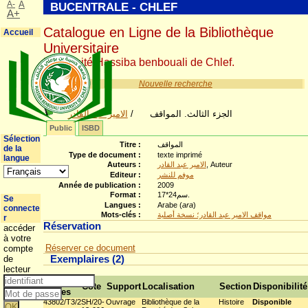
A-
A
BUCENTRALE - CHLEF
A+
Catalogue en Ligne de la Bibliothèque
Accueil
Universitaire
Université Hassiba benbouali de Chlef.
Nouvelle recherche
الامير عبد القادر
/
الجزء الثالث. المواقف
Public
ISBD
Sélection
Titre :
المواقف
de la
Type de document :
texte imprimé
langue
Auteurs :
الامير عبد القادر
, Auteur
Editeur :
موفم للنشر
Année de publication :
2009
Format :
17*24سم.
Se
Langues :
Arabe (
ara
)
connecte
Mots-clés :
مواقف الامير عبد القادر؛ نسخة أصلية
r
Réservation
accéder
à votre
Réserver ce document
compte
de
Exemplaires (2)
lecteur
Code-
Cote
Support
Localisation
Section
Disponibilité
barres
43802/T3/2
SH/20-
Ouvrage
Bibliothèque de la
Histoire
Disponible