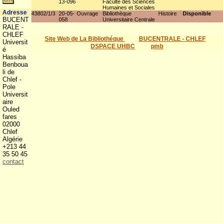
13-096
Faculté des Sciences
Humaines et Sociales
Adresse
43802/1/3
20-05-
Ouvrage
Bibliothèque
Histoire
Disponible
BUCENT
058
Universitaire Centrale
RALE -
CHLEF
Site Web de La Bibliothéque
BUCENTRALE - CHLEF
Universit
DSPACE UHBC
pmb
é
Hassiba
Benboua
li de
Chlef -
Pole
Universit
aire
Ouled
fares
02000
Chlef
Algérie
+213 44
35 50 45
contact