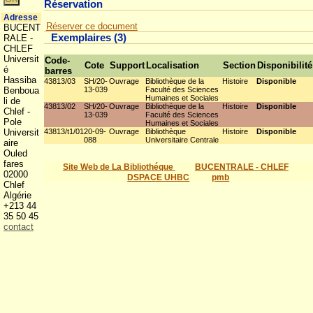
Réservation
Adresse
Réserver ce document
BUCENT
Exemplaires (3)
RALE -
CHLEF
Universit
Code-
Cote
Support
Localisation
Section
Disponibilité
é
barres
Hassiba
43813/03
SH/20-
Ouvrage
Bibliothèque de la
Histoire
Disponible
Benboua
13-039
Faculté des Sciences
Humaines et Sociales
li de
43813/02
SH/20-
Ouvrage
Bibliothèque de la
Histoire
Disponible
Chlef -
13-039
Faculté des Sciences
Pole
Humaines et Sociales
Universit
43813/t1/01
20-09-
Ouvrage
Bibliothèque
Histoire
Disponible
088
Universitaire Centrale
aire
Ouled
fares
Site Web de La Bibliothéque
BUCENTRALE - CHLEF
02000
DSPACE UHBC
pmb
Chlef
Algérie
+213 44
35 50 45
contact