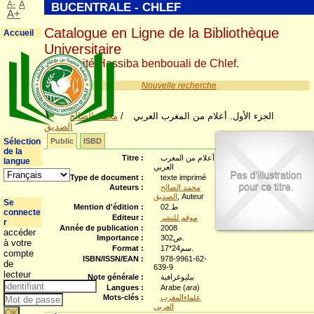
A-
A
BUCENTRALE - CHLEF
A+
Catalogue en Ligne de la Bibliothèque
Accueil
Universitaire
Université Hassiba benbouali de Chlef.
Nouvelle recherche
محمد الصالح
/
الجزء الأول. أعلام من المغرب العربي
الصديق
Sélection
Public
ISBD
de la
Titre :
أعلام من المغرب
langue
العربي
Type de document :
texte imprimé
Auteurs :
محمد الصالح
الصديق
, Auteur
Se
Mention d'édition :
ط.02
connecte
Editeur :
موفم للنشر
r
Année de publication :
2008
accéder
Importance :
302ص.
à votre
Format :
17*24سم.
compte
ISBN/ISSN/EAN :
978-9961-62-
de
639-9
lecteur
Note générale :
ببليوغرافية
Langues :
Arabe (
ara
)
Mots-clés :
علماءالمغرب
العربي