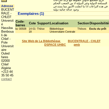
تاريخ المجتمع الدولي خصوصا مع تزايد النزاعات
المسلحة الدولية وغير الدولية اذ من الصعب التحكم
Adresse
في هذه النزاعات اذا ما انفلتت الأمور مما يستدعي
BUCENT
وجود عدالة جنائية دولية
RALE -
Exemplaires (1)
CHLEF
Universit
Code-
Cote
Support
Localisation
Section
Disponibilité
é
barres
Hassiba
bc 00508
14-01-
Thèse
Bibliothèque
Thèses
Exclu du prêt
Benboua
18
Universitaire Centrale
li de
Chlef -
Site Web de La Bibliothéque
BUCENTRALE - CHLEF
Pole
DSPACE UHBC
pmb
Universit
aire
Ouled
fares
02000
Chlef
Algérie
+213 44
35 50 45
contact