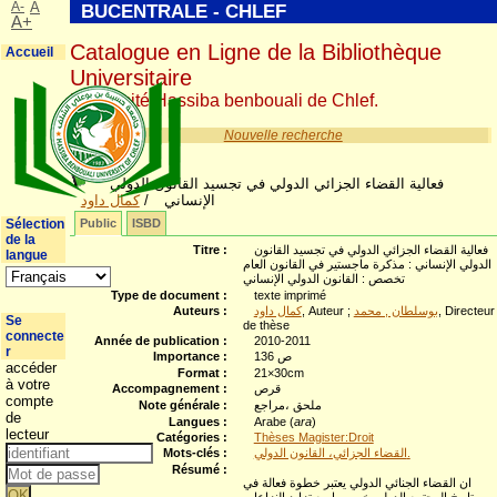
A-
A
BUCENTRALE - CHLEF
A+
Catalogue en Ligne de la Bibliothèque
Accueil
Universitaire
Université Hassiba benbouali de Chlef.
Nouvelle recherche
فعالية القضاء الجزائي الدولي في تجسيد القانون الدولي
كمال داود
/
الإنساني
Sélection
Public
ISBD
de la
Titre :
فعالية القضاء الجزائي الدولي في تجسيد القانون
langue
الدولي الإنساني : مذكرة ماجستير في القانون العام
تخصص : القانون الدولي الإنساني
Type de document :
texte imprimé
Auteurs :
كمال داود
, Auteur ;
بوسلطان , محمد
, Directeur
Se
de thèse
connecte
Année de publication :
2010-2011
r
Importance :
136 ص
accéder
Format :
21×30cm
à votre
Accompagnement :
قرص
compte
Note générale :
ملحق ،مراجع
de
Langues :
Arabe (
ara
)
lecteur
Catégories :
Thèses Magister:Droit
Mots-clés :
القضاء الجزائي، القانون الدولي.
Résumé :
ان القضاء الجنائي الدولي يعتبر خطوة فعالة في