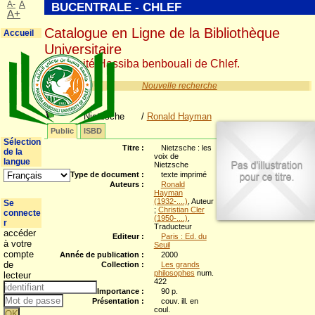
A-
A
BUCENTRALE - CHLEF
A+
Catalogue en Ligne de la Bibliothèque
Accueil
Universitaire
Université Hassiba benbouali de Chlef.
Nouvelle recherche
Nietzsche
/
Ronald Hayman
Public
ISBD
Sélection
Titre :
Nietzsche : les
de la
voix de
langue
Nietzsche
Type de document :
texte imprimé
Auteurs :
Ronald
Hayman
(1932-....)
, Auteur
Se
;
Christian Cler
connecte
(1950-....)
,
r
Traducteur
accéder
Editeur :
Paris : Ed. du
à votre
Seuil
compte
Année de publication :
2000
de
Collection :
Les grands
philosophes
num.
lecteur
422
Importance :
90 p.
Présentation :
couv. ill. en
coul.