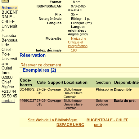
Format :
18 cm
ISBN/ISSN/EAN :
978-2-02-
Adresse
037454-5
BUCENT
Prix :
35 F
RALE -
Note générale :
Bibliogr., 1 p.
CHLEF
Langues :
Français (
fre
)
Universit
Langues
é
originales :
Anglais (
eng
)
Hassiba
Mots-clés :
Nietzsche
Benboua
Critique et
li de
interprétation
Chlef -
Index. décimale :
193
Pole
Réservation
Universit
aire
Réserver ce document
Ouled
Exemplaires (2)
fares
02000
Code-
Chlef
Cote
Support
Localisation
Section
Disponibilité
barres
Algérie
BC4466/2
27-02-
Ouvrage
Bibliothèque
Philosophie
Disponible
+213 44
015
Universitaire
35 50 45
Centrale
contact
4466/1D27
27-02-
Ouvrage
Bibliothèque
Science
Exclu du prêt
015
Universitaire
politique
Centrale
Site Web de La Bibliothéque
BUCENTRALE - CHLEF
DSPACE UHBC
pmb