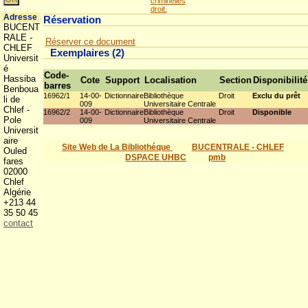
criminelles
droit.
Adresse
Réservation
BUCENT
RALE -
Réserver ce document
CHLEF
Exemplaires (2)
Universit
é
Code-
Hassiba
Cote
Support
Localisation
Section
Disponibilité
barres
Benboua
16962/1
14-00-
Dictionnaire
Bibliothèque
Droit
Exclu du prêt
li de
009
Universitaire Centrale
Chlef -
16962/2
14-00-
Dictionnaire
Bibliothèque
Droit
Disponible
Pole
009
Universitaire Centrale
Universit
aire
Site Web de La Bibliothéque
BUCENTRALE - CHLEF
Ouled
DSPACE UHBC
pmb
fares
02000
Chlef
Algérie
+213 44
35 50 45
contact