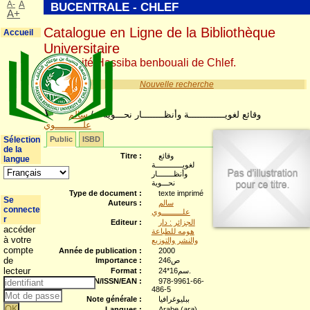
A-
A
BUCENTRALE - CHLEF
A+
Catalogue en Ligne de la Bibliothèque
Accueil
Universitaire
Université Hassiba benbouali de Chlef.
Nouvelle recherche
سالم
/
وقائع لغويـــــــــــــة وأنظــــــــار نحـــوية
علــــــــــوي
Sélection
Public
ISBD
de la
Titre :
وقائع
langue
لغويـــــــــــــة
وأنظــــــــار
نحـــوية
Type de document :
texte imprimé
Se
Auteurs :
سالم
connecte
علــــــــــوي
r
Editeur :
الجزائر : دار
accéder
هومه للطباعة
à votre
والنشر والتوزيع
compte
Année de publication :
2000
de
Importance :
246ص
lecteur
Format :
24*16سم.
ISBN/ISSN/EAN :
978-9961-66-
486-5
Note générale :
ببليوغرافيا
Langues :
Arabe (
ara
)