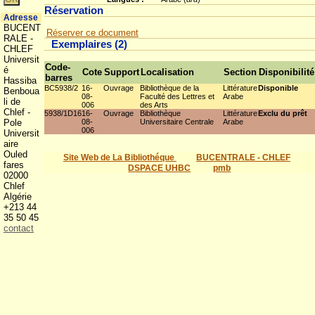
Réservation
Adresse
BUCENT
Réserver ce document
RALE -
Exemplaires (2)
CHLEF
Universit
Code-
é
Cote
Support
Localisation
Section
Disponibilité
barres
Hassiba
BC5938/2
16-
Ouvrage
Bibliothèque de la
Littérature
Disponible
Benboua
08-
Faculté des Lettres et
Arabe
li de
006
des Arts
Chlef -
5938/1D16
16-
Ouvrage
Bibliothèque
Littérature
Exclu du prêt
Pole
08-
Universitaire Centrale
Arabe
006
Universit
aire
Ouled
Site Web de La Bibliothéque
BUCENTRALE - CHLEF
fares
DSPACE UHBC
pmb
02000
Chlef
Algérie
+213 44
35 50 45
contact