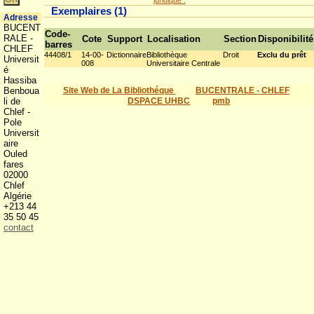
juridique .
Exemplaires (1)
Adresse
BUCENT
Code-
RALE -
Cote
Support
Localisation
Section
Disponibilité
barres
CHLEF
44408/1
14-00-
Dictionnaire
Bibliothèque
Droit
Exclu du prêt
Universit
008
Universitaire Centrale
é
Hassiba
Benboua
Site Web de La Bibliothéque
BUCENTRALE - CHLEF
li de
DSPACE UHBC
pmb
Chlef -
Pole
Universit
aire
Ouled
fares
02000
Chlef
Algérie
+213 44
35 50 45
contact