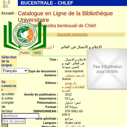
A-
A
BUCENTRALE - CHLEF
A+
Catalogue en Ligne de la Bibliothèque
Accueil
Universitaire
Université Hassiba benbouali de Chlef.
Nouvelle recherche
إدريس بوسكين
/
الاعلام و الاتصال في العالم
Public
ISBD
Sélection
Titre :
الاعلام و الاتصال
de la
في العالم : الهند و
langue
الصين نموذجا
Type de document :
texte imprimé
Auteurs :
إدريس بوسكين
,
Auteur
Se
Editeur :
دار هومة
connecte
للطباعة و النشر و
r
التوزيع
accéder
Année de publication :
2012
à votre
Importance :
517ص.
compte
Présentation :
ايض؛ جداول
de
Format :
22*14سم
lecteur
ISBN/ISSN/EAN :
978-9961-65-
636-5
Note générale :
مراجع
Langues :
Arabe (
ara
)
Mots-clés :
الاعلام؛ الاتصال