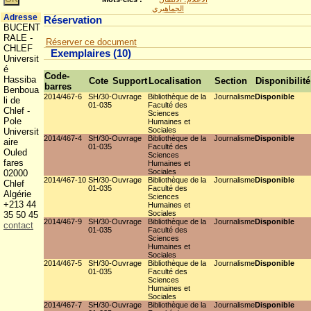
الجماهيري
Adresse
Réservation
BUCENT
RALE -
Réserver ce document
CHLEF
Exemplaires (10)
Universit
é
Code-
Hassiba
Cote
Support
Localisation
Section
Disponibilité
barres
Benboua
2014/467-6
SH/30-
Ouvrage
Bibliothèque de la
Journalisme
Disponible
li de
01-035
Faculté des
Chlef -
Sciences
Pole
Humaines et
Sociales
Universit
2014/467-4
SH/30-
Ouvrage
Bibliothèque de la
Journalisme
Disponible
aire
01-035
Faculté des
Ouled
Sciences
fares
Humaines et
Sociales
02000
2014/467-10
SH/30-
Ouvrage
Bibliothèque de la
Journalisme
Disponible
Chlef
01-035
Faculté des
Algérie
Sciences
+213 44
Humaines et
Sociales
35 50 45
2014/467-9
SH/30-
Ouvrage
Bibliothèque de la
Journalisme
Disponible
contact
01-035
Faculté des
Sciences
Humaines et
Sociales
2014/467-5
SH/30-
Ouvrage
Bibliothèque de la
Journalisme
Disponible
01-035
Faculté des
Sciences
Humaines et
Sociales
2014/467-7
SH/30-
Ouvrage
Bibliothèque de la
Journalisme
Disponible