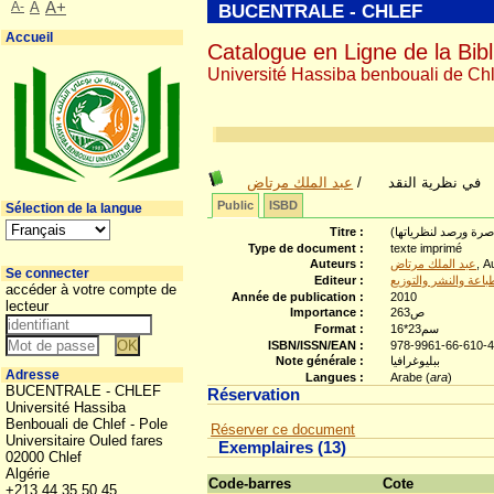
A-
A
A+
BUCENTRALE - CHLEF
Accueil
Catalogue en Ligne de la Bibl
Université Hassiba benbouali de Chl
عبد الملك مرتاض
/
في نظرية النقد
Public
ISBD
Sélection de la langue
Titre :
عاصرة ورصد لنظرياتها
Type de document :
texte imprimé
Auteurs :
عبد الملك مرتاض
, A
Se connecter
Editeur :
باعة والنشر والتوزيع
accéder à votre compte de
Année de publication :
2010
lecteur
Importance :
263ص
Format :
16*23سم
ISBN/ISSN/EAN :
978-9961-66-610-
Note générale :
ببليوغرافيا
Adresse
Langues :
Arabe (
ara
)
BUCENTRALE - CHLEF
Réservation
Université Hassiba
Benbouali de Chlef - Pole
Réserver ce document
Universitaire Ouled fares
Exemplaires (13)
02000 Chlef
Algérie
Code-barres
Cote
+213 44 35 50 45