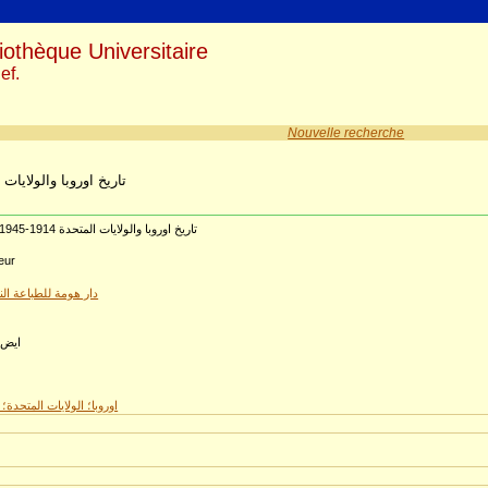
iothèque Universitaire
ef.
Nouvelle recherche
تاريخ اوروبا والولايات المتحد
تاريخ اوروبا والولايات المتحدة 1914-1945 : محاضرات ونصوص
eur
دار هومة للطباعة النش
ايض،
4
اوروبا؛ الولايات المتحدة؛ 