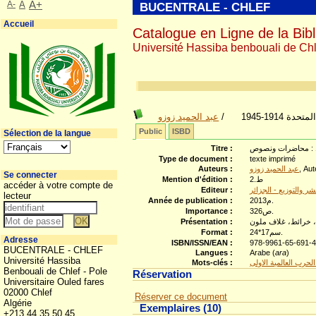
A-
A
A+
BUCENTRALE - CHLEF
Accueil
Catalogue en Ligne de la Bibl
Université Hassiba benbouali de Chl
عبد الحميد زوزو
/
ة 1914-1945
Public
ISBD
Sélection de la langue
Titre :
Type de document :
texte imprimé
Auteurs :
عبد الحميد زوزو
, Aut
Se connecter
Mention d'édition :
ط.2
accéder à votre compte de
Editeur :
ر والتوزيع - الجزائر
lecteur
Année de publication :
2013م.
Importance :
326ص.
Présentation :
 خرائط، غلاف ملون
Format :
24*17سم.
Adresse
ISBN/ISSN/EAN :
978-9961-65-691-
BUCENTRALE - CHLEF
Langues :
Arabe (
ara
)
Université Hassiba
Mots-clés :
الحرب العالمية الاولى
Benbouali de Chlef - Pole
Réservation
Universitaire Ouled fares
02000 Chlef
Réserver ce document
Algérie
Exemplaires (10)
+213 44 35 50 45