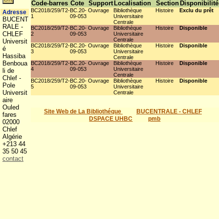
Code-barres
Cote
Support
Localisation
Section
Disponibilité
BC2018/259/T2-
BC.20-
Ouvrage
Bibliothèque
Histoire
Exclu du prêt
Adresse
1
09-053
Universitaire
BUCENT
Centrale
RALE -
BC2018/259/T2-
BC.20-
Ouvrage
Bibliothèque
Histoire
Disponible
CHLEF
2
09-053
Universitaire
Centrale
Universit
BC2018/259/T2-
BC.20-
Ouvrage
Bibliothèque
Histoire
Disponible
é
3
09-053
Universitaire
Hassiba
Centrale
Benboua
BC2018/259/T2-
BC.20-
Ouvrage
Bibliothèque
Histoire
Disponible
4
09-053
Universitaire
li de
Centrale
Chlef -
BC2018/259/T2-
BC.20-
Ouvrage
Bibliothèque
Histoire
Disponible
Pole
5
09-053
Universitaire
Universit
Centrale
aire
Ouled
Site Web de La Bibliothéque
BUCENTRALE - CHLEF
fares
DSPACE UHBC
pmb
02000
Chlef
Algérie
+213 44
35 50 45
contact