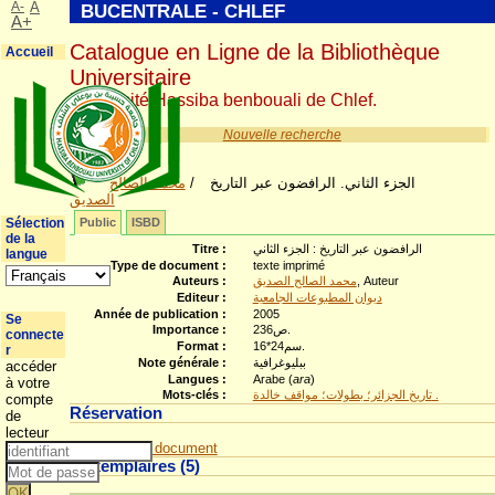
A-
A
BUCENTRALE - CHLEF
A+
Catalogue en Ligne de la Bibliothèque
Accueil
Universitaire
Université Hassiba benbouali de Chlef.
Nouvelle recherche
محمد الصالح
/
الجزء الثاني. الرافضون عبر التاريخ
الصديق
Sélection
Public
ISBD
de la
Titre :
الرافضون عبر التاريخ : الجزء الثاني
langue
Type de document :
texte imprimé
Auteurs :
محمد الصالح الصديق
, Auteur
Editeur :
ديوان المطبوعات الجامعية
Année de publication :
2005
Se
Importance :
236ص.
connecte
Format :
16*24سم.
r
Note générale :
ببليوغرافية
accéder
Langues :
Arabe (
ara
)
à votre
Mots-clés :
تاريخ الجزائر؛ بطولات؛ مواقف خالدة .
compte
Réservation
de
lecteur
Réserver ce document
Exemplaires (5)